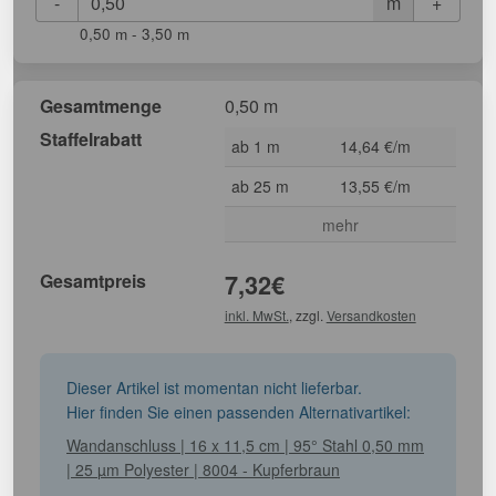
-
+
m
0,50 m - 3,50 m
Gesamtmenge
0,50 m
Staffelrabatt
ab 1 m
14,64 €/m
ab 25 m
13,55 €/m
mehr
Gesamtpreis
7,32
€
inkl. MwSt.
, zzgl.
Versandkosten
Dieser Artikel ist momentan nicht lieferbar.
Hier finden Sie einen passenden Alternativartikel:
Wandanschluss | 16 x 11,5 cm | 95° Stahl 0,50 mm
| 25 µm Polyester | 8004 - Kupferbraun