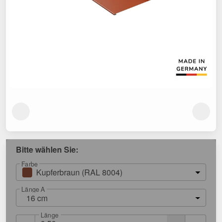
Bitte wählen Sie:
Farbe
Kupferbraun (RAL 8004)
Länge A
16 cm
Länge