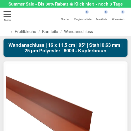
Summer Sale - Bis 30% Rabatt ☀️ Klick hier! - noch 3 Tage
0
0
0
Suche
Vergleichsliste
Merkliste
Warenkorb
Menü
Profilbleche
Kantteile
Wandanschluss
Wandanschluss | 16 x 11,5 cm | 95° | Stahl 0,63 mm |
25 µm Polyester | 8004 - Kupferbraun