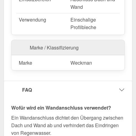
beträgt max. 3,50 m
, sodass Sie den Abschluss
Wand
optimal an Ihre Dachfläche anpassen können.
Verwendung
Einschalige
Falls vor Ort Anpassungen nötig sind, kann das
Profilbleche
Kantteil mühelos durch Sägen gekürzt werden.
Jetzt Wandanschluss | 16 x 11,5 cm | 95°
Marke / Klassifizierung
bestellen – Passgenau für Ihr Projekt & schnell
geliefert!
Marke
Weckman
Langlebig, wetterfest, individuell auf Maß – bestellen
Sie jetzt und profitieren Sie von schneller Lieferung!
Wegen Sonderanfertigung vom Widerruf ausgeschlossen
FAQ
Wofür wird ein Wandanschluss verwendet?
Ein Wandanschluss dichtet den Übergang zwischen
Dach und Wand ab und verhindert das Eindringen
von Regenwasser.