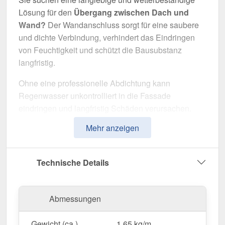
Lösung für den
Übergang zwischen Dach und
Wand?
Der Wandanschluss sorgt für eine saubere
und dichte Verbindung, verhindert das Eindringen
von Feuchtigkeit und schützt die Bausubstanz
langfristig.
Ohne eine professionelle Abdichtung kann
Regenwasser unkontrolliert in die Fassade
eindringen und langfristig Schäden verursachen.
Dieser Wandanschluss wurde speziell entwickelt,
Mehr anzeigen
um
Übergänge professionell abzudichten
und
optisch aufzuwerten. Er überzeugt durch einfache
Montage, hohe Widerstandsfähigkeit und eine
Technische Details
robuste Beschichtung.
Hergestellt aus
Stahl
mit einer
Materialstärke von
Abmessungen
0,63 mm
, bietet dieses Kantteil hohe Stabilität. Die
Länge von max. 3,50 m
ermöglicht eine einfache
Gewicht (ca.)
1,65 kg/m