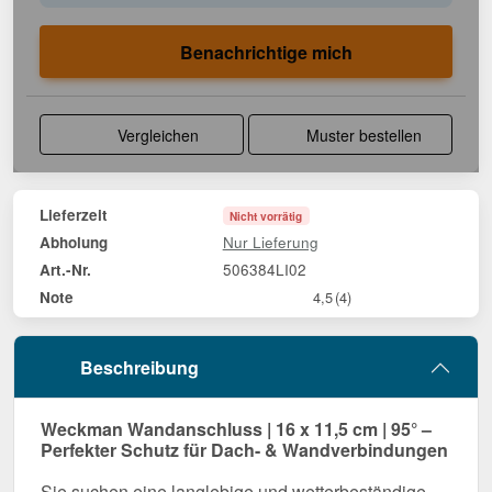
Benachrichtige mich
Vergleichen
Muster bestellen
Lieferzeit
Nicht vorrätig
Nur Lieferung
Abholung
506384LI02
Art.-Nr.
Note
4,5
(4)
Beschreibung
Weckman Wandanschluss | 16 x 11,5 cm | 95° –
Perfekter Schutz für Dach- & Wandverbindungen
Sie suchen eine langlebige und wetterbeständige