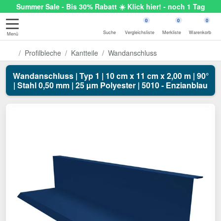
Summer Sale - Bis 30% Rabatt ☀️ Klick hier! - noch 1 Tag
0
0
0
Suche
Vergleichsliste
Merkliste
Warenkorb
Menü
Profilbleche
Kantteile
Wandanschluss
Wandanschluss | Typ 1 | 10 cm x 11 cm x 2,00 m | 90°
| Stahl 0,50 mm | 25 µm Polyester | 5010 - Enzianblau