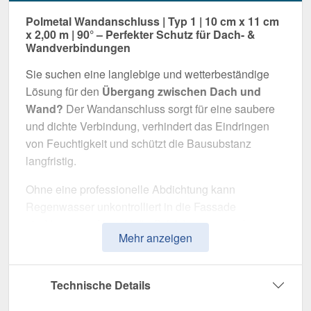
Polmetal Wandanschluss | Typ 1 | 10 cm x 11 cm
x 2,00 m | 90° – Perfekter Schutz für Dach- &
Wandverbindungen
Sie suchen eine langlebige und wetterbeständige
Lösung für den
Übergang zwischen Dach und
Wand?
Der Wandanschluss sorgt für eine saubere
und dichte Verbindung, verhindert das Eindringen
von Feuchtigkeit und schützt die Bausubstanz
langfristig.
Ohne eine professionelle Abdichtung kann
Regenwasser unkontrolliert in die Fassade
eindringen und langfristig Schäden verursachen.
Mehr anzeigen
Dieser Wandanschluss wurde speziell entwickelt,
um
Übergänge professionell abzudichten
und
optisch aufzuwerten. Er überzeugt durch einfache
Technische Details
Montage, hohe Widerstandsfähigkeit und eine
robuste Beschichtung.