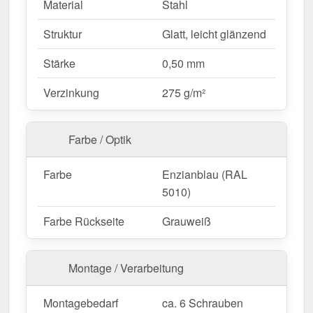
direkte Verschraubung.
Material
Stahl
Feste Längen
– 2,00 m, flexibel für Ihr
Struktur
Glatt, leicht glänzend
Bauprojekt.
Stärke
0,50 mm
Ideal für folgende Anwendungen:
Verzinkung
275 g/m²
Dach- & Wandanschlüsse
– Perfekte
Abdichtung für Übergänge an Fassaden &
Dächern.
Farbe / Optik
Verkleidungen & Abdeckungen
– Saubere
Übergänge für verschiedene Bauteile.
Farbe
Enzianblau (RAL
Garten- & Carportkonstruktionen
–
5010)
Schutzbleche für offene Überdachungen.
Farbe Rückseite
Grauweiß
Gewerbebauten & Industrieanlagen
– Stabile
und langlebige Lösung für Hallen & Gebäude.
Landwirtschaftliche Gebäude
–
Montage / Verarbeitung
Witterungsbeständig für Stallungen &
Maschinenhallen.
Montagebedarf
ca. 6 Schrauben