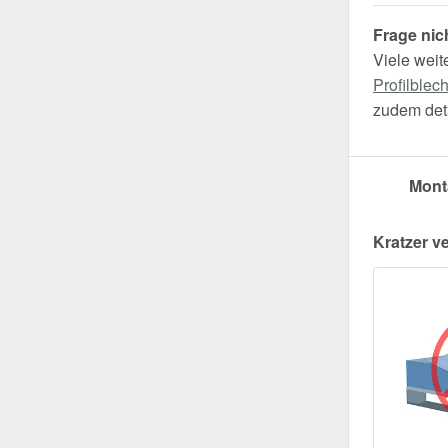
Frage nic
Viele weit
Profilblec
zudem deta
Mont
Kratzer v