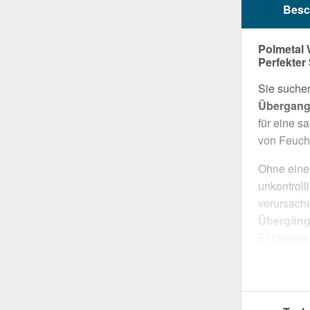
Besc
Polmetal 
Perfekter
Sie suchen
Übergang
für eine s
von Feucht
Ohne eine
unkontroll
verursache
Übergänge
Er überzeu
und eine r
Hergestell
dieses Kan