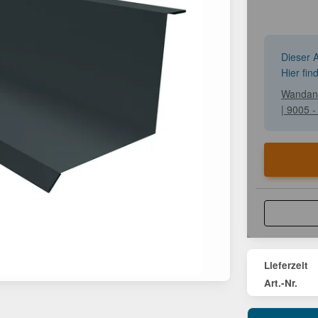
Dieser A
Hier fin
Wandans
| 9005 -
Lieferzeit
Art.-Nr.