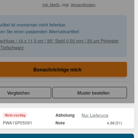
inkl. MwSt.
, zzgl.
Versandkosten
rtikel ist momentan nicht lieferbar.
den Sie einen passenden Alternativartikel:
chluss | 16 x 11,5 cm | 95° Stahl 0,50 mm | 25 µm Polyester
 Tiefschwarz
Benachrichtige mich
Vergleichen
Muster bestellen
Nur Lieferung
Abholung
Nicht vorrätig
PWA1SP05091
Note
4,88
(51)