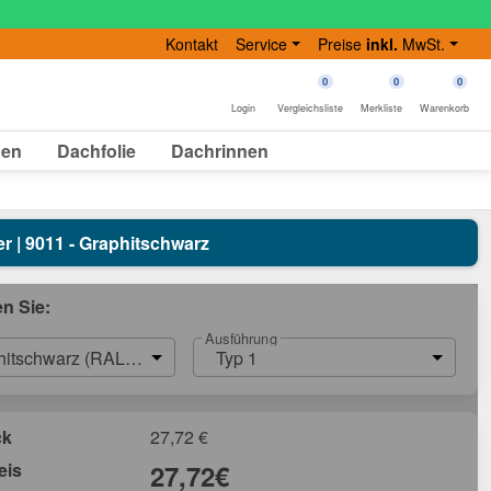
Kontakt
Service
Preise
inkl.
MwSt.
0
0
0
Login
Vergleichsliste
Merkliste
Warenkorb
gen
Dachfolie
Dachrinnen
er | 9011 - Graphitschwarz
en Sie:
Ausführung
hitschwarz (RAL 9011)
Typ 1
ck
27,72
€
eis
27,72
€