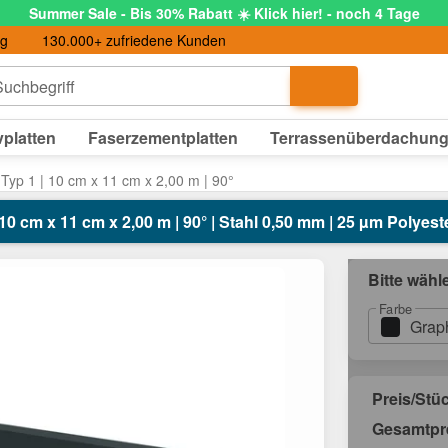
Summer Sale - Bis 30% Rabatt ☀️ Klick hier! - noch 4 Tage
ng
130.000+ zufriedene Kunden
uchbegriff
platten
Faserzementplatten
Terrassenüberdachun
Typ 1 | 10 cm x 11 cm x 2,00 m | 90°
0 cm x 11 cm x 2,00 m | 90° | Stahl 0,50 mm | 25 µm Polyest
Bitte wähl
Farbe
Grap
Preis/Stü
Gesamtpr