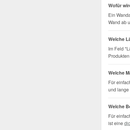
Wofür wi
Ein Wanda
Wand ab u
Welche L
Im Feld "L
Produkten 
Welche Ma
Für einfa
und lange 
Welche B
Für einfac
ist eine
di