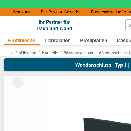
Seit 2004
Für Privat & Gewerbe
Bundesweite Lieferu
Ihr Partner für
S
Dach und Wand
Profilbleche
Lichtplatten
Profilplatten
Massiv
Profilbleche
Kantteile
Wandanschluss
Wandanschluss | 
Wandanschluss | Typ 1 | 1