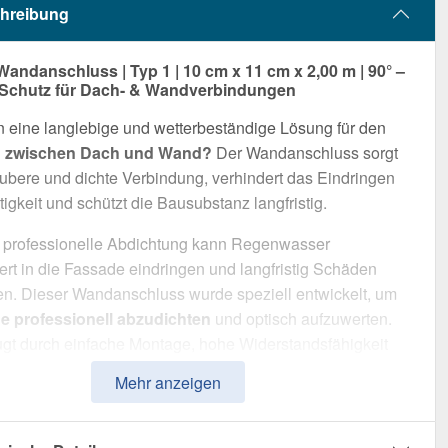
hreibung
Wandanschluss | Typ 1 | 10 cm x 11 cm x 2,00 m | 90° –
 Schutz für Dach- & Wandverbindungen
 eine langlebige und wetterbeständige Lösung für den
 zwischen Dach und Wand?
Der Wandanschluss sorgt
aubere und dichte Verbindung, verhindert das Eindringen
igkeit und schützt die Bausubstanz langfristig.
 professionelle Abdichtung kann Regenwasser
iert in die Fassade eindringen und langfristig Schäden
n. Dieser Wandanschluss wurde speziell entwickelt, um
 professionell abzudichten
und optisch aufzuwerten.
gt durch einfache Montage, hohe Widerstandsfähigkeit
obuste Beschichtung.
Mehr anzeigen
t aus
Stahl
mit einer
Materialstärke von 0,50 mm
, bietet
tteil hohe Stabilität. Die
Länge von 2,00 m
ermöglicht