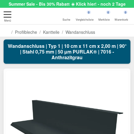
Summer Sale - Bis 30% Rabatt ☀️ Klick hier! - noch 2 Tage
0
0
0
Suche
Vergleichsliste
Merkliste
Warenkorb
Menü
Profilbleche
Kantteile
Wandanschluss
Wandanschluss | Typ 1 | 10 cm x 11 cm x 2,00 m | 90°
| Stahl 0,75 mm | 50 µm PURLAK® | 7016 -
Anthrazitgrau