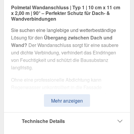
Polmetal Wandanschluss | Typ 1 | 10 cm x 11 cm
x 2,00 m | 90° – Perfekter Schutz für Dach- &
Wandverbindungen
Sie suchen eine langlebige und wetterbeständige
Lösung für den
Übergang zwischen Dach und
Wand?
Der Wandanschluss sorgt für eine saubere
und dichte Verbindung, verhindert das Eindringen
von Feuchtigkeit und schützt die Bausubstanz
langfristig.
Ohne eine professionelle Abdichtung kann
Regenwasser unkontrolliert in die Fassade
eindringen und langfristig Schäden verursachen.
Mehr anzeigen
Dieser Wandanschluss wurde speziell entwickelt,
um
Übergänge professionell abzudichten
und
optisch aufzuwerten. Er überzeugt durch einfache
Technische Details
Montage, hohe Widerstandsfähigkeit und eine
robuste Beschichtung.