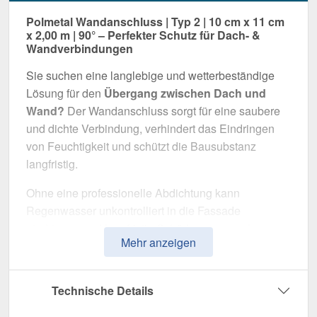
Polmetal Wandanschluss | Typ 2 | 10 cm x 11 cm
x 2,00 m | 90° – Perfekter Schutz für Dach- &
Wandverbindungen
Sie suchen eine langlebige und wetterbeständige
Lösung für den
Übergang zwischen Dach und
Wand?
Der Wandanschluss sorgt für eine saubere
und dichte Verbindung, verhindert das Eindringen
von Feuchtigkeit und schützt die Bausubstanz
langfristig.
Ohne eine professionelle Abdichtung kann
Regenwasser unkontrolliert in die Fassade
eindringen und langfristig Schäden verursachen.
Mehr anzeigen
Dieser Wandanschluss wurde speziell entwickelt,
um
Übergänge professionell abzudichten
und
optisch aufzuwerten. Er überzeugt durch einfache
Technische Details
Montage, hohe Widerstandsfähigkeit und eine
robuste Beschichtung.