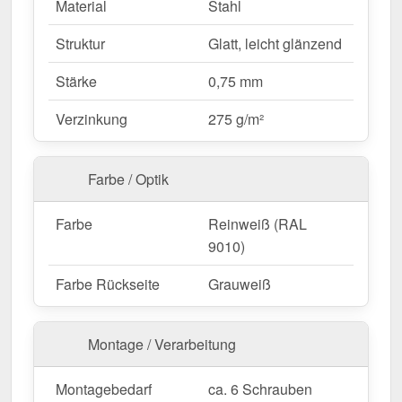
direkte Verschraubung.
Material
Stahl
Feste Längen
– 2,00 m, flexibel für Ihr
Struktur
Glatt, leicht glänzend
Bauprojekt.
Stärke
0,75 mm
Ideal für folgende Anwendungen:
Verzinkung
275 g/m²
Dach- & Wandanschlüsse
– Perfekte
Abdichtung für Übergänge an Fassaden &
Dächern.
Farbe / Optik
Verkleidungen & Abdeckungen
– Saubere
Übergänge für verschiedene Bauteile.
Farbe
Reinweiß (RAL
Garten- & Carportkonstruktionen
–
9010)
Schutzbleche für offene Überdachungen.
Farbe Rückseite
Grauweiß
Gewerbebauten & Industrieanlagen
– Stabile
und langlebige Lösung für Hallen & Gebäude.
Landwirtschaftliche Gebäude
–
Montage / Verarbeitung
Witterungsbeständig für Stallungen &
Maschinenhallen.
Montagebedarf
ca. 6 Schrauben