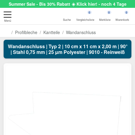
Summer Sale - Bis 30% Rabatt ☀️ Klick hier! - noch 4 Tage
0
0
0
Suche
Vergleichsliste
Merkliste
Warenkorb
Menü
Profilbleche
Kantteile
Wandanschluss
Wandanschluss | Typ 2 | 10 cm x 11 cm x 2,00 m | 90°
| Stahl 0,75 mm | 25 µm Polyester | 9010 - Reinweiß