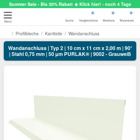
Summer Sale - Bis 30% Rabatt ☀️ Klick hier! - noch 4 Tage
0
0
0
Suche
Vergleichsliste
Merkliste
Warenkorb
Menü
Profilbleche
Kantteile
Wandanschluss
Wandanschluss | Typ 2 | 10 cm x 11 cm x 2,00 m | 90°
| Stahl 0,75 mm | 50 µm PURLAK® | 9002 - Grauweiß