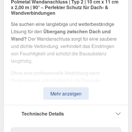
Polmetal Wandanschluss | Typ 2 | 10 cm x 11 cm
x 2,00 m | 90° – Perfekter Schutz für Dach- &
Wandverbindungen
Sie suchen eine langlebige und wetterbeständige
Lösung für den
Übergang zwischen Dach und
Wand?
Der Wandanschluss sorgt für eine saubere
und dichte Verbindung, verhindert das Eindringen
von Feuchtigkeit und schützt die Bausubstanz
langfristig.
Ohne eine professionelle Abdichtung kann
Regenwasser unkontrolliert in die Fassade
eindringen und langfristig Schäden verursachen.
Mehr anzeigen
Dieser Wandanschluss wurde speziell entwickelt,
um
Übergänge professionell abzudichten
und
optisch aufzuwerten. Er überzeugt durch einfache
Technische Details
Montage, hohe Widerstandsfähigkeit und eine
robuste Beschichtung.