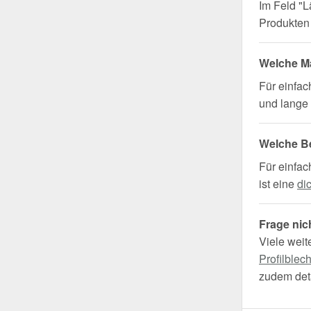
Im Feld "L
Produkten 
Welche Ma
Für einfa
und lange 
Welche B
Für einfac
ist eine
di
Frage nic
Viele weit
Profilblec
zudem deta