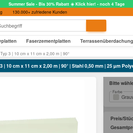
Summer Sale - Bis 30% Rabatt ☀️ Klick hier! - noch 4 Tage
ng
130.000+ zufriedene Kunden
uchbegriff
platten
Faserzementplatten
Terrassenüberdachun
Typ 3 | 10 cm x 11 cm x 2,00 m | 90°
| 10 cm x 11 cm x 2,00 m | 90° | Stahl 0,50 mm | 25 µm Poly
Bitte wähl
Farbe
Grau
Preis/Stü
Gesamtpr