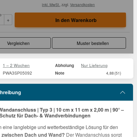
inkl. MwSt.
, zzgl.
Versandkosten
e
+
In den Warenkorb
Vergleichen
Muster bestellen
1 – 2 Wochen
Nur Lieferung
Abholung
PWA3SP05092
Note
4,88
(51)
hreibung
Wandanschluss | Typ 3 | 10 cm x 11 cm x 2,00 m | 90° –
 Schutz für Dach- & Wandverbindungen
 eine langlebige und wetterbeständige Lösung für den
 zwischen Dach und Wand?
Der Wandanschluss sorgt