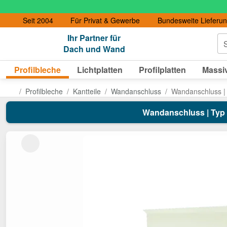
Seit 2004
Für Privat & Gewerbe
Bundesweite Lieferu
Ihr Partner für
S
Dach und Wand
Profilbleche
Lichtplatten
Profilplatten
Massiv
Profilbleche
Kantteile
Wandanschluss
Wandanschluss | 
Wandanschluss | Typ 3 