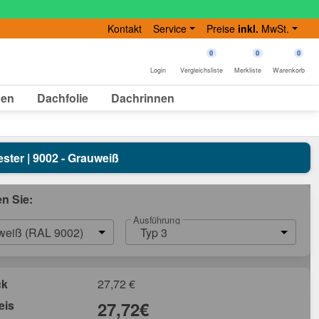
Kontakt
Service
Preise
inkl.
MwSt.
0
0
0
Login
Vergleichsliste
Merkliste
Warenkorb
gen
Dachfolie
Dachrinnen
ester | 9002 - Grauweiß
en Sie:
Ausführung
weiß (RAL 9002)
Typ 3
ck
27,72
€
eis
27,72
€