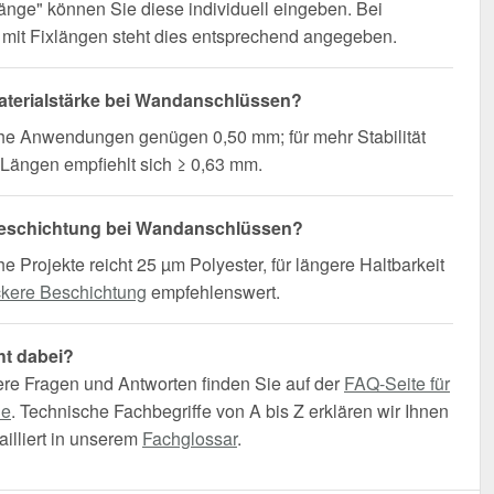
änge" können Sie diese individuell eingeben. Bei
mit Fixlängen steht dies entsprechend angegeben.
terialstärke bei Wandanschlüssen?
che Anwendungen genügen 0,50 mm; für mehr Stabilität
Längen empfiehlt sich ≥ 0,63 mm.
eschichtung bei Wandanschlüssen?
he Projekte reicht 25 µm Polyester, für längere Haltbarkeit
ckere Beschichtung
empfehlenswert.
ht dabei?
ere Fragen und Antworten finden Sie auf der
FAQ-Seite für
he
. Technische Fachbegriffe von A bis Z erklären wir Ihnen
illiert in unserem
Fachglossar
.