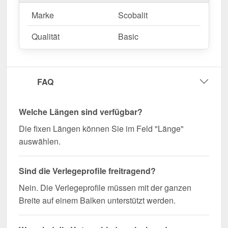
Mittelprofil | 16 mm bestellen – Schnell geliefert &
Marke
Scobalit
perfekt abgestimmt!
Sorgen Sie für eine stabile und optisch
Qualität
Basic
ansprechende Verbindung Ihrer Stegplatten –
bestellen Sie jetzt!
FAQ
Wegen Sonderanfertigung vom Widerruf ausgeschlossen
Welche Längen sind verfügbar?
Die fixen Längen können Sie im Feld "Länge"
auswählen.
Sind die Verlegeprofile freitragend?
Nein. Die Verlegeprofile müssen mit der ganzen
Breite auf einem Balken unterstützt werden.