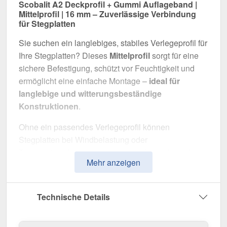
Scobalit A2 Deckprofil + Gummi Auflageband |
Mittelprofil | 16 mm – Zuverlässige Verbindung
für Stegplatten
Sie suchen ein langlebiges, stabiles Verlegeprofil für
Ihre Stegplatten? Dieses
Mittelprofil
sorgt für eine
sichere Befestigung, schützt vor Feuchtigkeit und
ermöglicht eine einfache Montage –
ideal für
langlebige und witterungsbeständige
Konstruktionen
.
Ohne ein passendes Verlegeprofil können
Stegplatten bei Windbelastung oder
Temperaturschwankungen verrutschen oder sich
Mehr anzeigen
verformen. Dieses Profil sorgt für eine
stabile,
flexible und optisch ansprechende Montage
.
Technische Details
Gefertigt aus
Aluminium,Gummi
in der
Farbe
Blank
, bietet das Mittelprofil eine
Breite von 6 cm
,
um Stegplatten optimal zu verbinden. Das