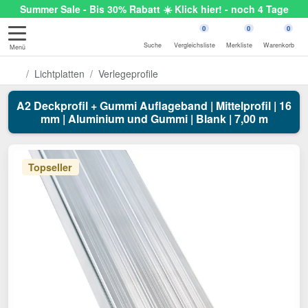
Summer Sale - Bis 30% Rabatt ☀️ Klick hier! - noch 4 Tage
0
0
0
Suche
Vergleichsliste
Merkliste
Warenkorb
Menü
Lichtplatten
Verlegeprofile
A2 Deckprofil + Gummi Auflageband | Mittelprofil | 16
mm | Aluminium und Gummi | Blank | 7,00 m
Topseller