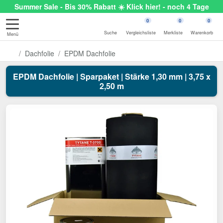
Summer Sale - Bis 30% Rabatt ☀️ Klick hier! - noch 4 Tage
0
0
0
Suche
Vergleichsliste
Merkliste
Warenkorb
Menü
Dachfolie
EPDM Dachfolie
EPDM Dachfolie | Sparpaket | Stärke 1,30 mm | 3,75 x
2,50 m