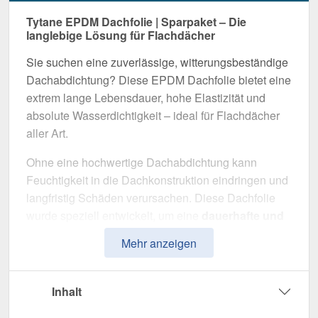
Tytane EPDM Dachfolie | Sparpaket – Die
langlebige Lösung für Flachdächer
Sie suchen eine zuverlässige, witterungsbeständige
Dachabdichtung? Diese EPDM Dachfolie bietet eine
extrem lange Lebensdauer, hohe Elastizität und
absolute Wasserdichtigkeit – ideal für Flachdächer
aller Art.
Ohne eine hochwertige Dachabdichtung kann
Feuchtigkeit in die Dachkonstruktion eindringen und
langfristig Schäden verursachen. Diese Dachfolie
wurde speziell entwickelt, um eine
dauerhafte und
sichere Abdichtung
zu gewährleisten. Sie
Mehr anzeigen
überzeugt durch einfache Verlegung, hohe
Widerstandsfähigkeit und maximale Langlebigkeit.
Inhalt
Hergestellt aus
EPDM
mit einer
Stärke von 1,30
mm
, ist diese Folie flexibel und anpassungsfähig für