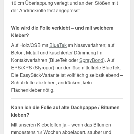
10 cm Überlappung verlegt und an den Stößen mit
der Andrückrolle fest angepresst.
Wie wird die Folie verklebt – und mit welchem
Kleber?
Auf Holz/OSB mit
BlueTek
im Nassverfahren; auf
Beton, Metall und kaschierter Dämmung im
Kontaktverfahren (BlueTek oder
SprayBond
). Auf
EPS/XPS (Styropor) nur der lösemittelfreie BlueTek.
Die EasyStick-Variante ist vollflächig selbstklebend –
Schutzfolie abziehen, andrücken, kein
Flächenkleber nötig.
Kann ich die Folie auf alte Dachpappe / Bitumen
kleben?
Mit unseren Klebefolien ja – wenn das Bitumen
mindestens 12 Wochen abgelagert, sauber und