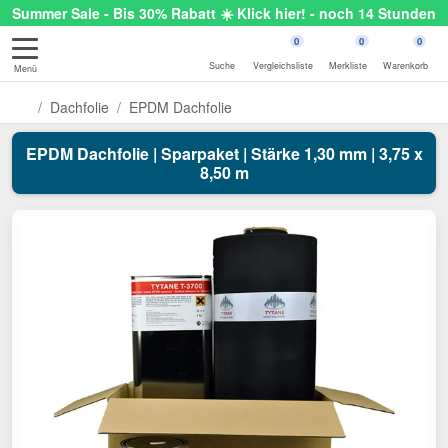
Summer Sale - Bis 30% Rabatt ☀️ Klick hier! - noch 14 Stunden
0
0
0
Suche
Vergleichsliste
Merkliste
Warenkorb
Menü
Dachfolie
EPDM Dachfolie
EPDM Dachfolie | Sparpaket | Stärke 1,30 mm | 3,75 x
8,50 m