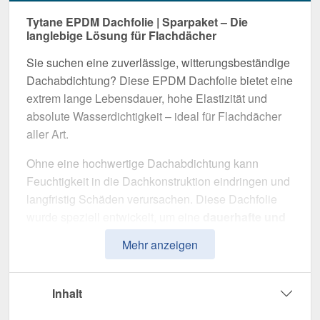
Tytane EPDM Dachfolie | Sparpaket – Die
langlebige Lösung für Flachdächer
Sie suchen eine zuverlässige, witterungsbeständige
Dachabdichtung? Diese EPDM Dachfolie bietet eine
extrem lange Lebensdauer, hohe Elastizität und
absolute Wasserdichtigkeit – ideal für Flachdächer
aller Art.
Ohne eine hochwertige Dachabdichtung kann
Feuchtigkeit in die Dachkonstruktion eindringen und
langfristig Schäden verursachen. Diese Dachfolie
wurde speziell entwickelt, um eine
dauerhafte und
sichere Abdichtung
zu gewährleisten. Sie
Mehr anzeigen
überzeugt durch einfache Verlegung, hohe
Widerstandsfähigkeit und maximale Langlebigkeit.
Inhalt
Hergestellt aus
EPDM
mit einer
Stärke von 1,30
mm
, ist diese Folie flexibel und anpassungsfähig für