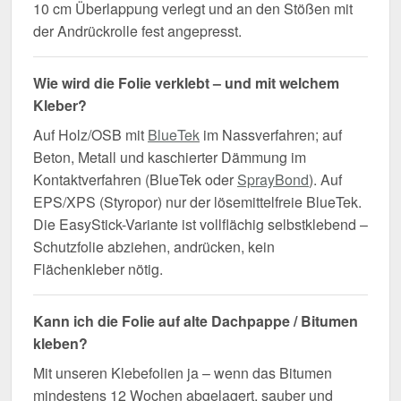
10 cm Überlappung verlegt und an den Stößen mit
der Andrückrolle fest angepresst.
Wie wird die Folie verklebt – und mit welchem
Kleber?
Auf Holz/OSB mit
BlueTek
im Nassverfahren; auf
Beton, Metall und kaschierter Dämmung im
Kontaktverfahren (BlueTek oder
SprayBond
). Auf
EPS/XPS (Styropor) nur der lösemittelfreie BlueTek.
Die EasyStick-Variante ist vollflächig selbstklebend –
Schutzfolie abziehen, andrücken, kein
Flächenkleber nötig.
Kann ich die Folie auf alte Dachpappe / Bitumen
kleben?
Mit unseren Klebefolien ja – wenn das Bitumen
mindestens 12 Wochen abgelagert, sauber und