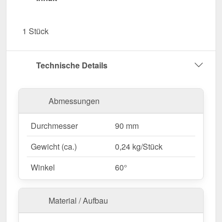
PVC Dachrinnen.
UV- & Witterungsbeständig
– Beständig gegen
1 Stück
Sonneneinstrahlung, Feuchtigkeit & andere
Umwelteinflüsse.
Garantie
– 10 Jahre für langanhaltende Qualität
Technische Details
& Sicherheit.
Jetzt Fallrohrbogen 60° bestellen – Für eine
Abmessungen
passgenaue & kontrollierte Wasserführung!
Durchmesser
90 mm
Gewicht (ca.)
0,24 kg/Stück
Winkel
60°
Material / Aufbau