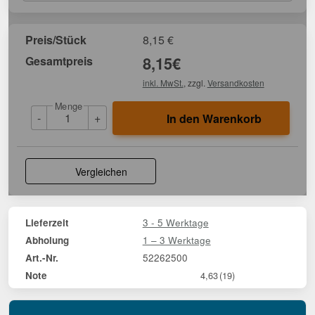
Preis/Stück
8,15
€
Gesamtpreis
8,15
€
inkl. MwSt.
, zzgl.
Versandkosten
Menge
-
+
In den Warenkorb
Vergleichen
3 - 5 Werktage
Lieferzeit
1 – 3 Werktage
Abholung
52262500
Art.-Nr.
Note
4,63
(19)