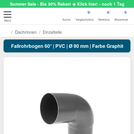
Summer Sale - Bis 30% Rabatt ☀️ Klick hier! - noch 1 Tag
0
0
0
Suche
Vergleichsliste
Merkliste
Warenkorb
Menü
Dachrinnen
Einzelteile
Fallrohrbogen 60° | PVC | Ø 90 mm | Farbe Graphit