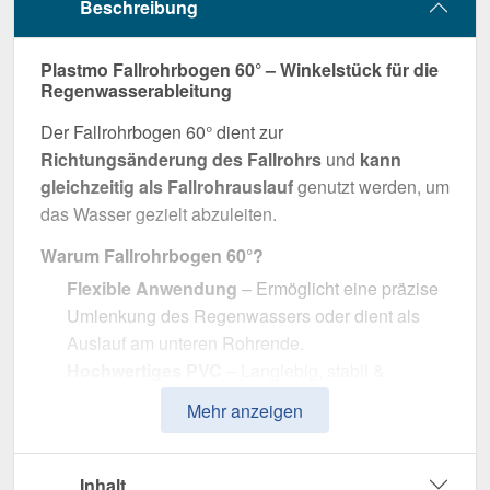
Beschreibung
Plastmo Fallrohrbogen 60° – Winkelstück für die
Regenwasserableitung
Der Fallrohrbogen 60° dient zur
Richtungsänderung des Fallrohrs
und
kann
gleichzeitig als Fallrohrauslauf
genutzt werden, um
das Wasser gezielt abzuleiten.
Warum Fallrohrbogen 60°?
Flexible Anwendung
– Ermöglicht eine präzise
Umlenkung des Regenwassers oder dient als
Auslauf am unteren Rohrende.
Hochwertiges PVC
– Langlebig, stabil &
widerstandsfähig gegen Witterungseinflüsse.
Mehr anzeigen
Effiziente Wasserableitung
– Optimale
Dimension mit 90 mm Durchmesser.
Einfache Montage
– Passgenau für Plastmo
Inhalt