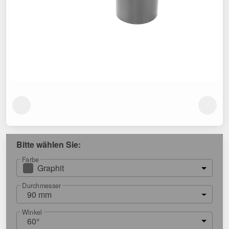
Bitte wählen Sie:
Farbe
Graphit
Durchmesser
90 mm
Winkel
60°