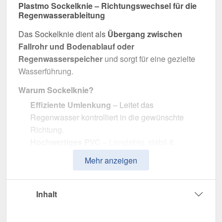
Plastmo Sockelknie – Richtungswechsel für die
Regenwasserableitung
Das Sockelknie dient als
Übergang zwischen
Fallrohr und Bodenablauf oder
Regenwasserspeicher
und sorgt für eine gezielte
Wasserführung.
Warum Sockelknie?
Effiziente Umlenkung
– Leitet das
Regenwasser kontrolliert in die gewünschte
Richtung.
Hochwertiges PVC
– Langlebig, stabil &
widerstandsfähig gegen Witterungseinflüsse.
Mehr anzeigen
Effiziente Wasserableitung
– Optimale
Dimension mit 90 mm Durchmesser.
Einfache Montage
– Passgenau für Plastmo
Inhalt
PVC Dachrinnen.
UV- & Witterungsbeständig
– Beständig gegen