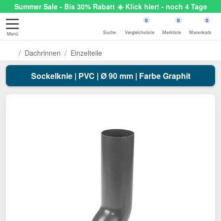
Summer Sale - Bis 30% Rabatt ☀️ Klick hier! - noch 4 Tage
0
0
0
Suche
Vergleichsliste
Merkliste
Warenkorb
Menü
Dachrinnen
Einzelteile
Sockelknie | PVC | Ø 90 mm | Farbe Graphit