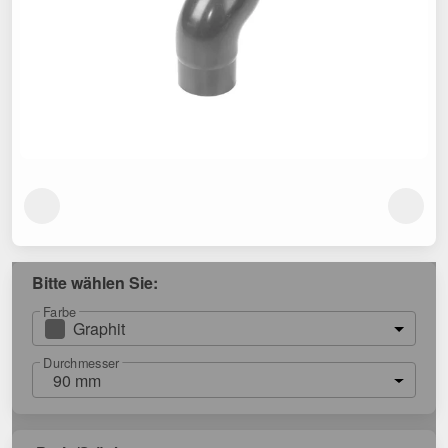
Bitte wählen Sie:
Farbe
Graphit
Durchmesser
90 mm