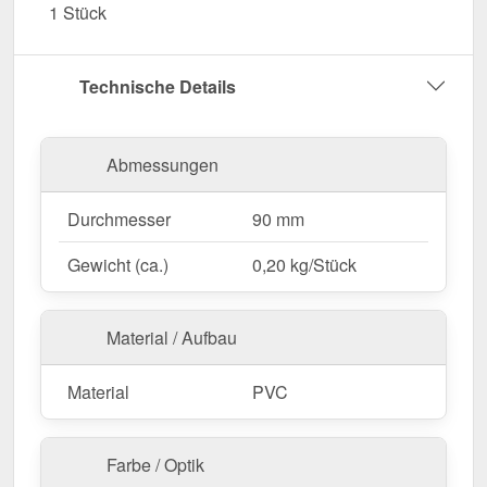
1 Stück
Sonneneinstrahlung, Feuchtigkeit & andere
Umwelteinflüsse.
Garantie
– 10 Jahre für langanhaltende Qualität
Technische Details
& Sicherheit.
Jetzt Sockelknie bestellen – Für eine sichere &
Abmessungen
geordnete Regenwasserableitung!
Durchmesser
90 mm
Gewicht (ca.)
0,20 kg/Stück
Material / Aufbau
Material
PVC
Farbe / Optik