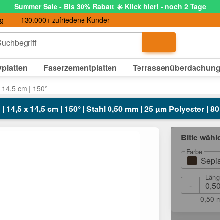
Summer Sale - Bis 30% Rabatt ☀️ Klick hier! - noch 2 Tage
ng
130.000+ zufriedene Kunden
uchbegriff
platten
Faserzementplatten
Terrassenüberdachun
x 14,5 cm | 150°
 | 14,5 x 14,5 cm | 150° | Stahl 0,50 mm | 25 µm Polyester | 
Bitte wähl
Farbe
Sepi
Läng
-
0,50 m