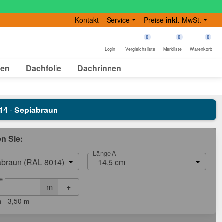
Kontakt
Service
Preise
inkl.
MwSt.
0
0
0
Login
Vergleichsliste
Merkliste
Warenkorb
gen
Dachfolie
Dachrinnen
8014 - Sepiabraun
en Sie:
Länge A
abraun (RAL 8014)
14,5 cm
e
+
m
 - 3,50 m