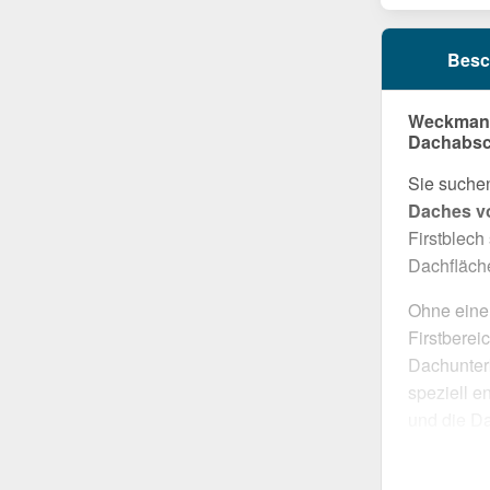
Besc
Weckman Fi
Dachabsc
Sie suche
Daches vo
Firstblech
Dachfläche
Ohne eine
Firstberei
Dachunterk
speziell e
und die Da
überzeugt
eine langl