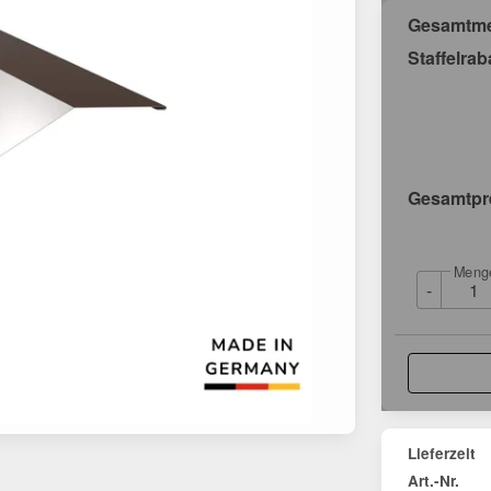
Gesamtm
Staffelrab
Gesamtpr
Meng
-
Lieferzeit
Art.-Nr.