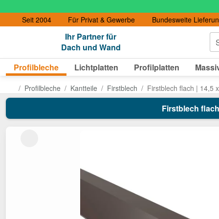
Seit 2004
Für Privat & Gewerbe
Bundesweite Lieferu
Ihr Partner für
S
Dach und Wand
Profilbleche
Lichtplatten
Profilplatten
Massiv
Profilbleche
Kantteile
Firstblech
Firstblech flach | 14,5 
Firstblech flach