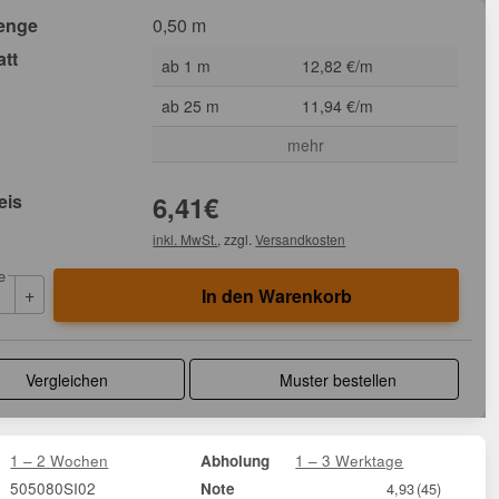
enge
0,50 m
att
ab 1 m
12,82 €/m
ab 25 m
11,94 €/m
mehr
eis
6,41
€
inkl. MwSt.
, zzgl.
Versandkosten
e
+
In den Warenkorb
Vergleichen
Muster bestellen
1 – 2 Wochen
1 – 3 Werktage
Abholung
505080SI02
Note
4,93
(45)