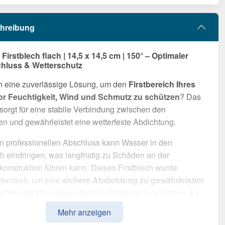
hreibung
rstblech flach | 14,5 x 14,5 cm | 150° – Optimaler
hluss & Wetterschutz
n eine zuverlässige Lösung, um den
Firstbereich Ihres
r Feuchtigkeit, Wind und Schmutz zu schützen
? Das
 sorgt für eine stabile Verbindung zwischen den
n und gewährleistet eine wetterfeste Abdichtung.
n professionellen Abschluss kann Wasser in den
ch eindringen, was langfristig zu Schäden an der
onstruktion führen kann. Dieses Firstblech wurde
ntwickelt, um eine
sichere Abdichtung zu gewährleisten
chkonstruktion gegen äußere Einflüsse zu schützen. Es
 durch einfache Montage, hohe Widerstandsfähigkeit und
Mehr anzeigen
ebige Beschichtung.