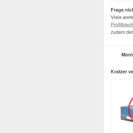
Frage nic
Viele weit
Profilblec
zudem deta
Mont
Kratzer v