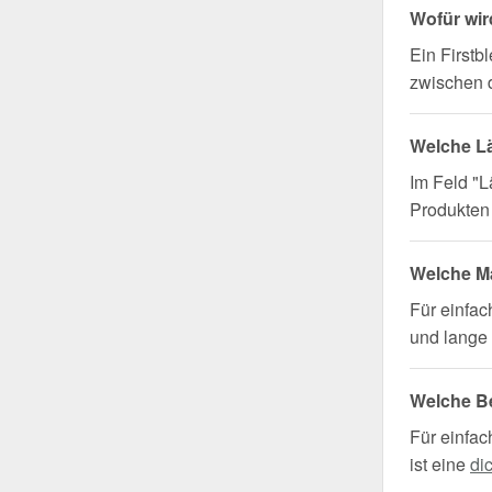
Wofür wir
Ein Firstb
zwischen 
Welche L
Im Feld "L
Produkten 
Welche Ma
Für einfa
und lange 
Welche Be
Für einfac
ist eine
di