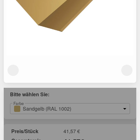
Bitte wählen Sie:
Farbe
Sandgelb (RAL 1002)
Preis/Stück
41,57
€