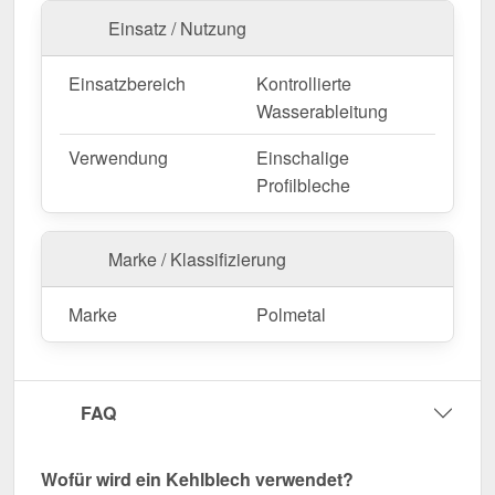
Ihre Kehlbleche sind in
festen Längen
erhältlich
Einsatz / Nutzung
und werden nicht zugeschnitten. Die
Länge beträgt
2,00 m
, sodass Sie den Abschluss optimal an Ihre
Einsatzbereich
Kontrollierte
Wandfläche anpassen können. Die
Länge beträgt
Wasserableitung
2,00 m
, sodass Sie den Abschluss optimal an Ihre
Dachfläche anpassen können.
Verwendung
Einschalige
Falls vor Ort Anpassungen nötig sind, kann das
Profilbleche
Kantteil mühelos durch Sägen gekürzt werden.
Jetzt Kehlblech | 19,5 cm x 19,5 cm x 2,00 m
Marke / Klassifizierung
bestellen – Passgenau für Ihr Projekt & schnell
geliefert!
Marke
Polmetal
Langlebig, wetterfest, individuell auf Maß – bestellen
Sie jetzt und profitieren Sie von schneller Lieferung!
Wegen Sonderanfertigung vom Widerruf ausgeschlossen
FAQ
Wofür wird ein Kehlblech verwendet?