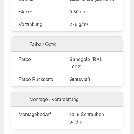
Stärke
0,50 mm
Ideal für folgende Anwendungen:
Verzinkung
275 g/m²
Dachkehlen bei Trapez- & Wellblechen
–
Sichere Entwässerung und Schutz der
Dachfläche.
Farbe / Optik
Wohnhäuser & Carports
– Vermeidung von
Wasserschäden an Dachverbindungen.
Farbe
Sandgelb (RAL
Gartenhäuser & Schuppen
– Zusätzlicher
1002)
Schutz für kleine Dachflächen.
Gewerbebauten & Industriehallen
– Effektive
Farbe Rückseite
Grauweiß
Wasserableitung für große Dachflächen.
Landwirtschaftliche Gebäude
–
Montage / Verarbeitung
Witterungsbeständig für Stallungen &
Maschinenhallen.
Montagebedarf
ca. 6 Schrauben
p/lfdm
Maßanfertigung & effiziente Montage