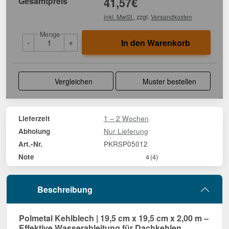
Gesamtpreis
41,57
€
inkl. MwSt.
, zzgl.
Versandkosten
Menge
-
+
In den Warenkorb
Vergleichen
Muster bestellen
1 – 2 Wochen
Lieferzeit
Nur Lieferung
Abholung
PKRSP05012
Art.-Nr.
Note
4
(4)
Beschreibung
Polmetal Kehlblech | 19,5 cm x 19,5 cm x 2,00 m –
Effektive Wasserableitung für Dachkehlen