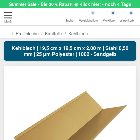
Summer Sale - Bis 30% Rabatt ☀️ Klick hier! - noch 4 Tage
0
0
0
Suche
Vergleichsliste
Merkliste
Warenkorb
Menü
Profilbleche
Kantteile
Kehlblech
Kehlblech | 19,5 cm x 19,5 cm x 2,00 m | Stahl 0,50
mm | 25 µm Polyester | 1002 - Sandgelb