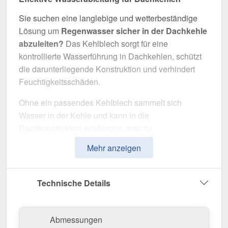
Sie suchen eine langlebige und wetterbeständige
Lösung um
Regenwasser sicher in der Dachkehle
abzuleiten?
Das Kehlblech sorgt für eine
kontrollierte Wasserführung in Dachkehlen, schützt
die darunterliegende Konstruktion und verhindert
Feuchtigkeitsschäden.
Ohne ein passendes Kehlblech sammelt sich
Wasser in der Kehle und kann in die
Dachkonstruktion eindringen, was zu
schwerwiegenden Schäden führt. Dieses Kehlblech
Mehr anzeigen
wurde speziell entwickelt, um
Wasser zuverlässig
abzuleiten
und das Dach langfristig zu schützen. Er
überzeugt durch einfache Montage, hohe
Technische Details
Widerstandsfähigkeit und eine robuste
Beschichtung.
Abmessungen
Hergestellt aus
Stahl
mit einer
Materialstärke von