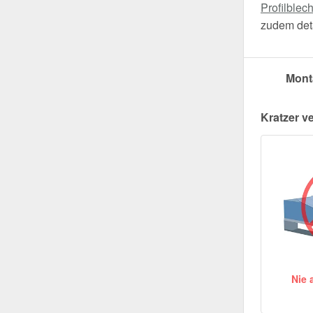
Profilblec
zudem deta
Mont
Kratzer v
Nie 