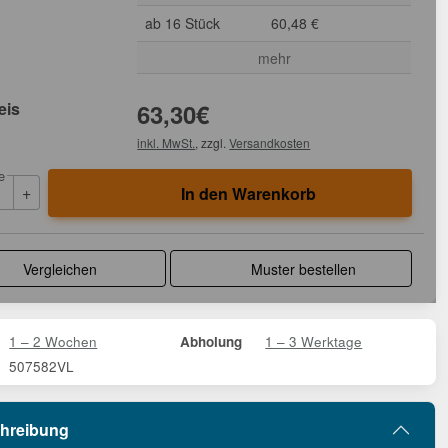
ab 16 Stück
60,48 €
mehr
eis
63,30
€
inkl. MwSt.
, zzgl.
Versandkosten
e
+
In den Warenkorb
Vergleichen
Muster bestellen
1 – 2 Wochen
1 – 3 Werktage
Abholung
507582VL
hreibung