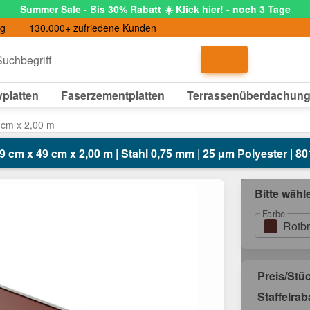
Summer Sale - Bis 30% Rabatt ☀️ Klick hier! - noch 3 Tage
ng
130.000+ zufriedene Kunden
uchbegriff
platten
Faserzementplatten
Terrassenüberdachun
 cm x 2,00 m
9 cm x 49 cm x 2,00 m | Stahl 0,75 mm | 25 µm Polyester | 8
Bitte wähl
Farbe
Rotb
Preis/Stü
Staffelrab