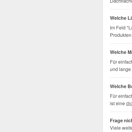
Dachfläche
Welche L
Im Feld "L
Produkten 
Welche Ma
Für einfa
und lange 
Welche B
Für einfac
ist eine
di
Frage nic
Viele weit