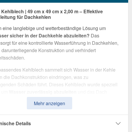
ehlblech | 49 cm x 49 cm x 2,00 m – Effektive
eitung für Dachkehlen
n eine langlebige und wetterbeständige Lösung um
er sicher in der Dachkehle abzuleiten?
Das
sorgt für eine kontrollierte Wasserführung in Dachkehlen,
e darunterliegende Konstruktion und verhindert
eitsschäden.
passendes Kehlblech sammelt sich Wasser in der Kehle
n die Dachkonstruktion eindringen, was zu
genden Schäden führt. Dieses Kehlblech wurde speziell
, um
Wasser zuverlässig abzuleiten
und das Dach
g zu schützen. Er überzeugt durch einfache Montage, hohe
Mehr anzeigen
sfähigkeit und eine robuste Beschichtung.
t aus
Stahl
mit einer
Materialstärke von 0,75 mm
, bietet
nische Details
tteil hohe Stabilität. Die
Länge von 2,00 m
ermöglicht