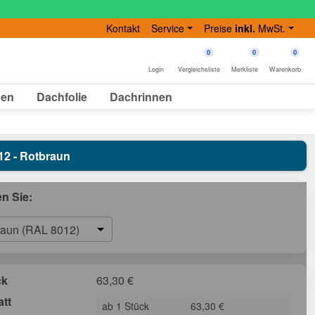
Kontakt
Service
Preise
inkl.
MwSt.
0
0
0
Login
Vergleichsliste
Merkliste
Warenkorb
gen
Dachfolie
Dachrinnen
012 - Rotbraun
en Sie:
raun (RAL 8012)
ck
63,30
€
att
ab 1 Stück
63,30 €