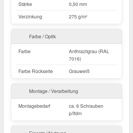
Stärke
0,50 mm
Ideal für folgende Anwendungen:
Verzinkung
275 g/m²
Dachkehlen bei Trapez- & Wellblechen
–
Sichere Entwässerung und Schutz der
Farbe / Optik
Dachfläche.
Wohnhäuser & Carports
– Vermeidung von
Farbe
Anthrazitgrau (RAL
Wasserschäden an Dachverbindungen.
7016)
Gartenhäuser & Schuppen
– Zusätzlicher
Schutz für kleine Dachflächen.
Farbe Rückseite
Grauweiß
Gewerbebauten & Industriehallen
– Effektive
Wasserableitung für große Dachflächen.
Montage / Verarbeitung
Landwirtschaftliche Gebäude
–
Witterungsbeständig für Stallungen &
Montagebedarf
ca. 6 Schrauben
Maschinenhallen.
p/lfdm
Maßanfertigung & effiziente Montage