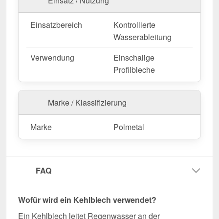
Einsatz / Nutzung
Ihre Kehlbleche sind in
festen Längen
erhältlich
und werden nicht zugeschnitten. Die
Länge beträgt
Einsatzbereich
Kontrollierte
2,00 m
, sodass Sie den Abschluss optimal an Ihre
Wasserableitung
Wandfläche anpassen können. Die
Länge beträgt
2,00 m
, sodass Sie den Abschluss optimal an Ihre
Verwendung
Einschalige
Dachfläche anpassen können.
Profilbleche
Falls vor Ort Anpassungen nötig sind, kann das
Kantteil mühelos durch Sägen gekürzt werden.
Marke / Klassifizierung
Jetzt Kehlblech | 19,5 cm x 19,5 cm x 2,00 m
bestellen – Passgenau für Ihr Projekt & schnell
Marke
Polmetal
geliefert!
Langlebig, wetterfest, individuell auf Maß – bestellen
Sie jetzt und profitieren Sie von schneller Lieferung!
FAQ
Wegen Sonderanfertigung vom Widerruf ausgeschlossen
Wofür wird ein Kehlblech verwendet?
Ein Kehlblech leitet Regenwasser an der