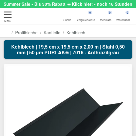
Summer Sale - Bis 30% Rabatt ☀️ Klick hier! - noch 16 Stunden
0
0
0
Suche
Vergleichsliste
Merkliste
Warenkorb
Menü
Profilbleche
Kantteile
Kehlblech
Kehlblech | 19,5 cm x 19,5 cm x 2,00 m | Stahl 0,50
mm | 50 µm PURLAK® | 7016 - Anthrazitgrau