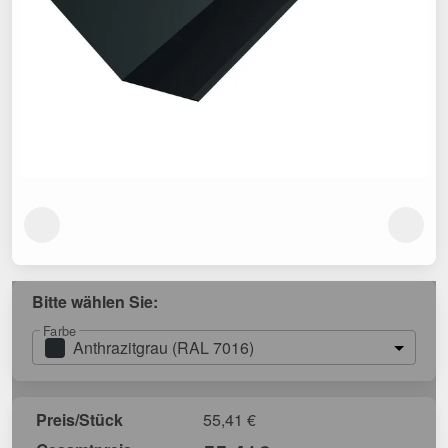
Bitte wählen Sie:
Farbe
Anthrazitgrau (RAL 7016)
Preis/Stück
55,41
€