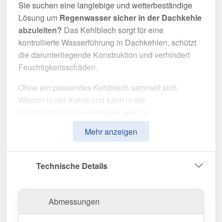
Sie suchen eine langlebige und wetterbeständige
Lösung um
Regenwasser sicher in der Dachkehle
abzuleiten?
Das Kehlblech sorgt für eine
kontrollierte Wasserführung in Dachkehlen, schützt
die darunterliegende Konstruktion und verhindert
Feuchtigkeitsschäden.
Ohne ein passendes Kehlblech sammelt sich
Wasser in der Kehle und kann in die
Dachkonstruktion eindringen, was zu
schwerwiegenden Schäden führt. Dieses Kehlblech
Mehr anzeigen
wurde speziell entwickelt, um
Wasser zuverlässig
abzuleiten
und das Dach langfristig zu schützen. Er
überzeugt durch einfache Montage, hohe
Technische Details
Widerstandsfähigkeit und eine robuste
Beschichtung.
Abmessungen
Hergestellt aus
Stahl
mit einer
Materialstärke von
0,50 mm
, bietet dieses Kantteil hohe Stabilität. Die