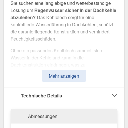
Sie suchen eine langlebige und wetterbeständige
Lösung um
Regenwasser sicher in der Dachkehle
abzuleiten?
Das Kehlblech sorgt für eine
kontrollierte Wasserführung in Dachkehlen, schützt
die darunterliegende Konstruktion und verhindert
Feuchtigkeitsschäden.
Ohne ein passendes Kehlblech sammelt sich
Wasser in der Kehle und kann in die
Dachkonstruktion eindringen, was zu
schwerwiegenden Schäden führt. Dieses Kehlblech
Mehr anzeigen
wurde speziell entwickelt, um
Wasser zuverlässig
abzuleiten
und das Dach langfristig zu schützen. Er
überzeugt durch einfache Montage, hohe
Technische Details
Widerstandsfähigkeit und eine robuste
Beschichtung.
Abmessungen
Hergestellt aus
Stahl
mit einer
Materialstärke von
0,50 mm
, bietet dieses Kantteil hohe Stabilität. Die