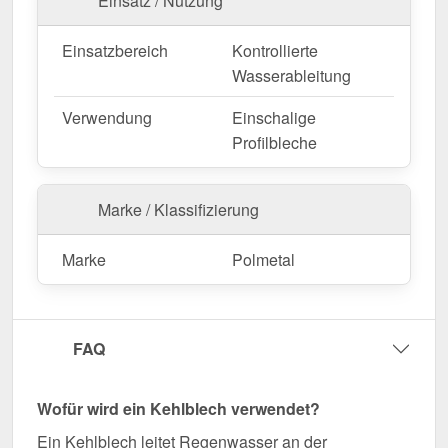
Einsatz / Nutzung
Ihre Kehlbleche sind in
festen Längen
erhältlich
und werden nicht zugeschnitten. Die
Länge beträgt
Einsatzbereich
Kontrollierte
2,00 m
, sodass Sie den Abschluss optimal an Ihre
Wasserableitung
Wandfläche anpassen können. Die
Länge beträgt
2,00 m
, sodass Sie den Abschluss optimal an Ihre
Verwendung
Einschalige
Dachfläche anpassen können.
Profilbleche
Falls vor Ort Anpassungen nötig sind, kann das
Kantteil mühelos durch Sägen gekürzt werden.
Marke / Klassifizierung
Jetzt Kehlblech | 19,5 cm x 19,5 cm x 2,00 m
bestellen – Passgenau für Ihr Projekt & schnell
Marke
Polmetal
geliefert!
Langlebig, wetterfest, individuell auf Maß – bestellen
Sie jetzt und profitieren Sie von schneller Lieferung!
FAQ
Wegen Sonderanfertigung vom Widerruf ausgeschlossen
Wofür wird ein Kehlblech verwendet?
Ein Kehlblech leitet Regenwasser an der