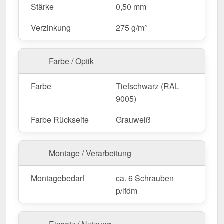
Stärke
0,50 mm
Ideal für folgende Anwendungen:
Verzinkung
275 g/m²
Dachkehlen bei Trapez- & Wellblechen
–
Sichere Entwässerung und Schutz der
Farbe / Optik
Dachfläche.
Wohnhäuser & Carports
– Vermeidung von
Farbe
Tiefschwarz (RAL
Wasserschäden an Dachverbindungen.
9005)
Gartenhäuser & Schuppen
– Zusätzlicher
Schutz für kleine Dachflächen.
Farbe Rückseite
Grauweiß
Gewerbebauten & Industriehallen
– Effektive
Wasserableitung für große Dachflächen.
Montage / Verarbeitung
Landwirtschaftliche Gebäude
–
Witterungsbeständig für Stallungen &
Montagebedarf
ca. 6 Schrauben
Maschinenhallen.
p/lfdm
Maßanfertigung & effiziente Montage