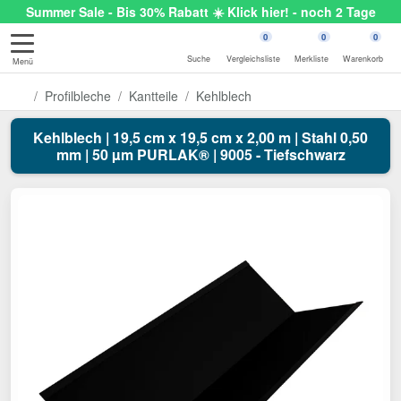
Summer Sale - Bis 30% Rabatt ☀️ Klick hier! - noch 2 Tage
0
0
0
Suche
Vergleichsliste
Merkliste
Warenkorb
Menü
Profilbleche
Kantteile
Kehlblech
Kehlblech | 19,5 cm x 19,5 cm x 2,00 m | Stahl 0,50
mm | 50 µm PURLAK® | 9005 - Tiefschwarz