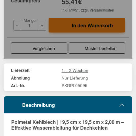
Gesamtpreis
55,41
€
inkl. MwSt.
, zzgl.
Versandkosten
Menge
-
+
In den Warenkorb
Vergleichen
Muster bestellen
1 – 2 Wochen
Lieferzeit
Nur Lieferung
Abholung
PKRPL05095
Art.-Nr.
Beschreibung
Polmetal Kehlblech | 19,5 cm x 19,5 cm x 2,00 m –
Effektive Wasserableitung für Dachkehlen