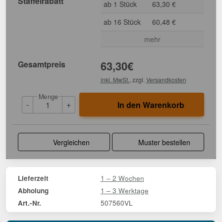
Staffelrabatt
ab 1 Stück
63,30 €
ab 16 Stück
60,48 €
mehr
Gesamtpreis
63,30
€
inkl. MwSt.
, zzgl.
Versandkosten
Menge
-
+
In den Warenkorb
Vergleichen
Muster bestellen
1 – 2 Wochen
Lieferzeit
1 – 3 Werktage
Abholung
507560VL
Art.-Nr.