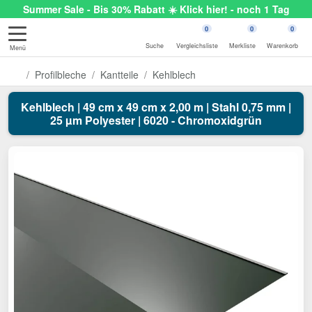
Summer Sale - Bis 30% Rabatt ☀️ Klick hier! - noch 1 Tag
0
0
0
Suche
Vergleichsliste
Merkliste
Warenkorb
Menü
Profilbleche
Kantteile
Kehlblech
Kehlblech | 49 cm x 49 cm x 2,00 m | Stahl 0,75 mm |
25 µm Polyester | 6020 - Chromoxidgrün