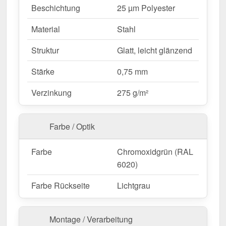
Beschichtung
25 µm Polyester
langlebigen Schutz.
Mehr Info
Einfache Montage
– Schnell montiert durch
Material
Stahl
direkte Verschraubung.
Feste Längen
– 2,00 m, flexibel für Ihr
Struktur
Glatt, leicht glänzend
Bauprojekt.
Stärke
0,75 mm
Ideal für folgende Anwendungen:
Verzinkung
275 g/m²
Dachkehlen bei Trapez- & Wellblechen
–
Sichere Entwässerung und Schutz der
Farbe / Optik
Dachfläche.
Wohnhäuser & Carports
– Vermeidung von
Farbe
Chromoxidgrün (RAL
Wasserschäden an Dachverbindungen.
6020)
Gartenhäuser & Schuppen
– Zusätzlicher
Schutz für kleine Dachflächen.
Farbe Rückseite
Lichtgrau
Gewerbebauten & Industriehallen
– Effektive
Wasserableitung für große Dachflächen.
Montage / Verarbeitung
Landwirtschaftliche Gebäude
–