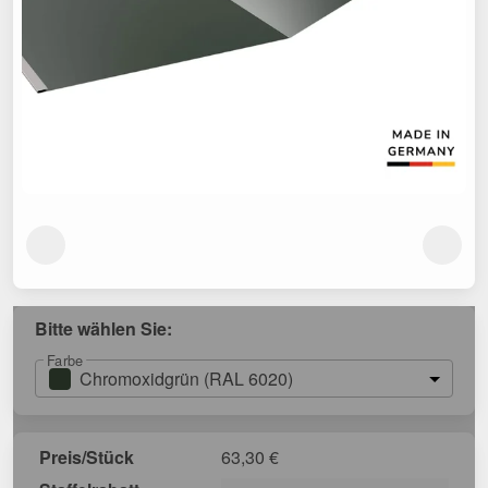
Bitte wählen Sie:
Farbe
Chromoxidgrün (RAL 6020)
Preis/Stück
63,30
€