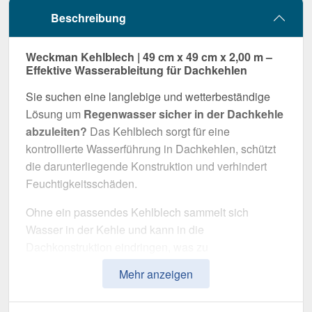
Beschreibung
Weckman Kehlblech | 49 cm x 49 cm x 2,00 m –
Effektive Wasserableitung für Dachkehlen
Sie suchen eine langlebige und wetterbeständige
Lösung um
Regenwasser sicher in der Dachkehle
abzuleiten?
Das Kehlblech sorgt für eine
kontrollierte Wasserführung in Dachkehlen, schützt
die darunterliegende Konstruktion und verhindert
Feuchtigkeitsschäden.
Ohne ein passendes Kehlblech sammelt sich
Wasser in der Kehle und kann in die
Dachkonstruktion eindringen, was zu
schwerwiegenden Schäden führt. Dieses Kehlblech
Mehr anzeigen
wurde speziell entwickelt, um
Wasser zuverlässig
abzuleiten
und das Dach langfristig zu schützen. Er