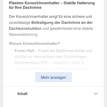
Plastmo Konsolrinnenhalter – Stabile Halterung
für Ihre Dachrinne
Der Konsolrinnenhalter sorgt für eine sichere und
zuverlässige
Befestigung der Dachrinne an der
Dachkonstruktion
und gewährleistet eine stabile
Wasserableitung.
Warum Konsolrinnenhalter?
Fester Halt
– Fixiert die Dachrinne sicher und
schützt vor Verrutschen oder Durchhängen.
Hochwertiges PVC
– Langlebig, stabil &
widerstandsfähig gegen Witterungseinflüsse.
Effiziente Wasserableitung
– Optimale
Mehr anzeigen
Dimension mit 100 mm Durchmesser.
Einfache Montage
– Passgenau für Plastmo
PVC Dachrinnen.
Inhalt
UV- & Witterungsbeständig
– Beständig gegen
Sonneneinstrahlung, Feuchtigkeit & andere