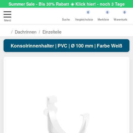
Summer Sale - Bis 30% Rabatt ☀️ Klick hier! - noch 3 Tage
0
0
0
Suche
Vergleichsliste
Merkliste
Warenkorb
Menü
Dachrinnen
Einzelteile
Konsolrinnenhalter | PVC | Ø 100 mm | Farbe Weiß