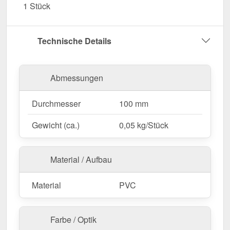
1 Stück
Umwelteinflüsse.
Garantie
– 10 Jahre für langanhaltende Qualität
& Sicherheit.
Technische Details
Jetzt Konsolrinnenhalter bestellen – Für eine
langlebige & stabile Rinnenmontage!
Abmessungen
Durchmesser
100 mm
Gewicht (ca.)
0,05 kg/Stück
Material / Aufbau
Material
PVC
Farbe / Optik