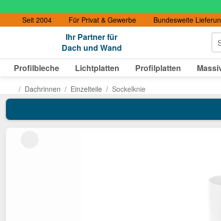
Seit 2004
Für Privat & Gewerbe
Bundesweite Lieferu
Ihr Partner für
S
Dach und Wand
Profilbleche
Lichtplatten
Profilplatten
Massiv
Dachrinnen
Einzelteile
Sockelknie