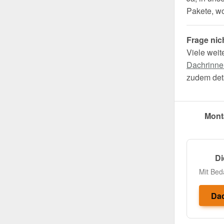
Pakete, wo 
Frage nic
Viele weit
Dachrinne
zudem deta
Mont
Di
Mit Bed
Dac