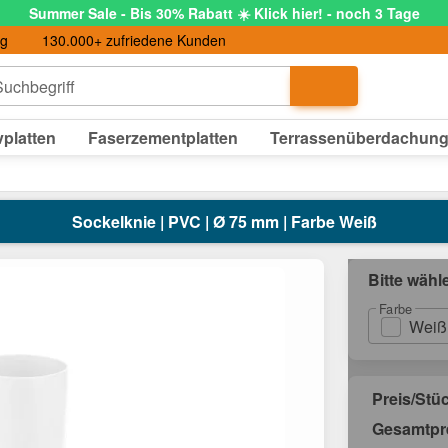
Summer Sale - Bis 30% Rabatt ☀️ Klick hier! - noch 3 Tage
ng
130.000+ zufriedene Kunden
uchbegriff
platten
Faserzementplatten
Terrassenüberdachun
Sockelknie | PVC | Ø 75 mm | Farbe Weiß
Bitte wähl
Farbe
Weiß
Preis/Stü
Gesamtpr