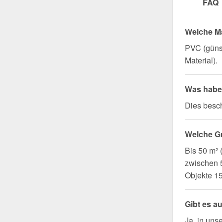
FAQ
Welche Ma
PVC (günst
Material).
Was haben
Dies besch
Welche G
Bis 50 m²
zwischen 5
Objekte 1
Gibt es a
Ja, in uns