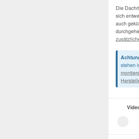
Die Dachri
sich entwe
auch gekü
durchgehe
zusätzlich
Achtun
stehen 
montier
Herstell
Vide