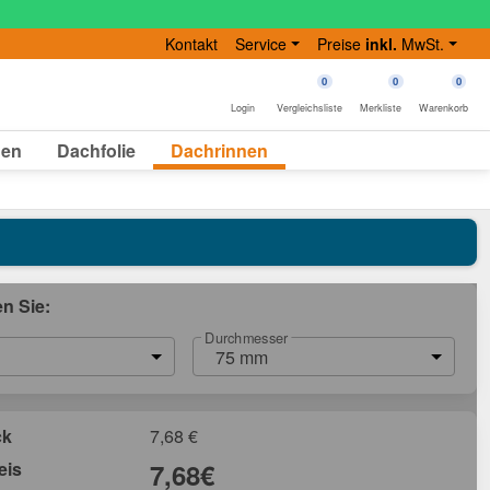
Kontakt
Service
Preise
inkl.
MwSt.
0
0
0
Login
Vergleichsliste
Merkliste
Warenkorb
gen
Dachfolie
Dachrinnen
en Sie:
Durchmesser
75 mm
ck
7,68
€
eis
7,68
€