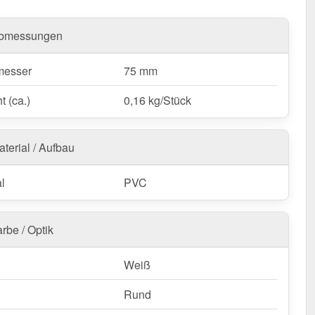
bmessungen
messer
75 mm
t (ca.)
0,16 kg/Stück
aterial / Aufbau
l
PVC
rbe / Optik
Weiß
Rund