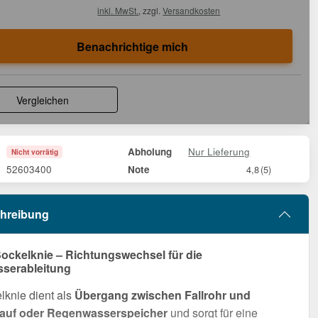
inkl. MwSt.
, zzgl.
Versandkosten
Benachrichtige mich
Vergleichen
Nur Lieferung
Abholung
Nicht vorrätig
52603400
Note
4,8
(5)
hreibung
ockelknie – Richtungswechsel für die
serableitung
knie dient als
Übergang zwischen Fallrohr und
auf oder Regenwasserspeicher
und sorgt für eine