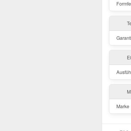
Formfe
T
Garant
E
Ausfüh
Ma
Marke