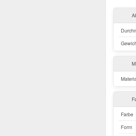
A
Durch
Gewich
M
Materia
Fa
Farbe
Form