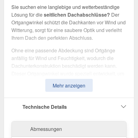
Sie suchen eine langlebige und wetterbeständige
Lösung für die
seitlichen Dachabschlüsse?
Der
Ortgangwinkel schützt die Dachkanten vor Wind und
Witterung, sorgt für eine saubere Optik und verleiht
Ihrem Dach den perfekten Abschluss.
Ohne eine passende Abdeckung sind Ortgänge
anfällig für Wind und Feuchtigkeit, wodurch die
Dachunterkonstruktion beschädigt werden kann.
Dieser Ortgangwinkel wurde speziell entwickelt, um
die
seitlichen Abschlüsse optimal abzudichten
Mehr anzeigen
und das Dach optisch aufzuwerten. Er überzeugt
durch einfache Montage, hohe Widerstandsfähigkeit
und eine robuste Beschichtung.
Technische Details
Hergestellt aus
Aluminium
mit einer
Materialstärke
von 0,70 mm
, bietet dieses Kantteil hohe Stabilität.
Abmessungen
Die
Länge von max. 3,50 m
ermöglicht eine