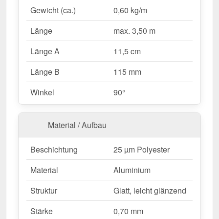
einfache Anpassung an Ihr Dach. Dank der
25 µm
Gewicht (ca.)
0,60 kg/m
Polyester Beschichtung
in
Anthrazitgrau (RAL
7016)
bleibt das Material dauerhaft gegen Korrosion
Länge
max. 3,50 m
geschützt.
Länge A
11,5 cm
Warum Ortgangwinkel | 11,5 x 11,5 cm?
Länge B
115 mm
Hochwertiges Aluminium
– Widerstandsfähig
Winkel
90°
mit 0,70 mm Kernstärke.
Optimaler Schutz
– Sichert die seitlichen
Dachkanten gegen Wind & Wetter.
Material / Aufbau
Robuste Beschichtung
– 25 µm Polyester für
langlebigen Schutz.
Mehr Info
Beschichtung
25 µm Polyester
Einfache Montage
– Schnell montiert durch
Material
Aluminium
direkte Verschraubung.
Individuelle Längen
– max. 3,50 m, flexibel für
Struktur
Glatt, leicht glänzend
Ihr Bauprojekt.
Stärke
0,70 mm