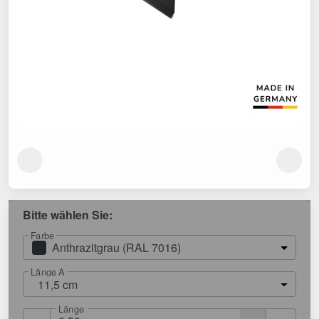
Bitte wählen Sie:
Farbe
Anthrazitgrau (RAL 7016)
Länge A
11,5 cm
Länge