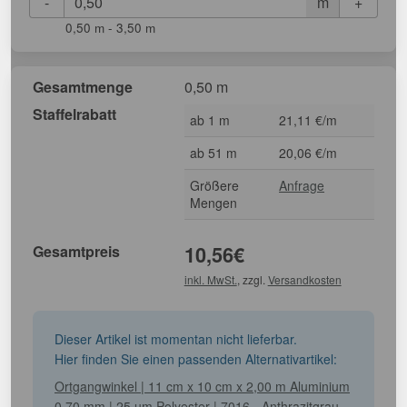
-
+
m
0,50 m - 3,50 m
Gesamtmenge
0,50 m
Staffelrabatt
ab 1 m
21,11 €/m
ab 51 m
20,06 €/m
Größere
Anfrage
Mengen
Gesamtpreis
10,56
€
inkl. MwSt.
, zzgl.
Versandkosten
Dieser Artikel ist momentan nicht lieferbar.
Hier finden Sie einen passenden Alternativartikel:
Ortgangwinkel | 11 cm x 10 cm x 2,00 m Aluminium
0,70 mm | 25 µm Polyester | 7016 - Anthrazitgrau