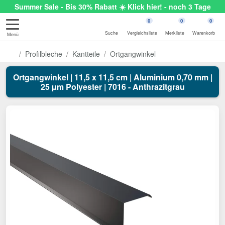
Summer Sale - Bis 30% Rabatt ☀️ Klick hier! - noch 3 Tage
0
0
0
Suche
Vergleichsliste
Merkliste
Warenkorb
Menü
Profilbleche
Kantteile
Ortgangwinkel
Ortgangwinkel | 11,5 x 11,5 cm | Aluminium 0,70 mm |
25 µm Polyester | 7016 - Anthrazitgrau