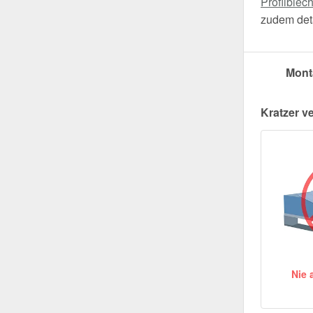
Profilblec
zudem deta
Mont
Kratzer v
Nie 