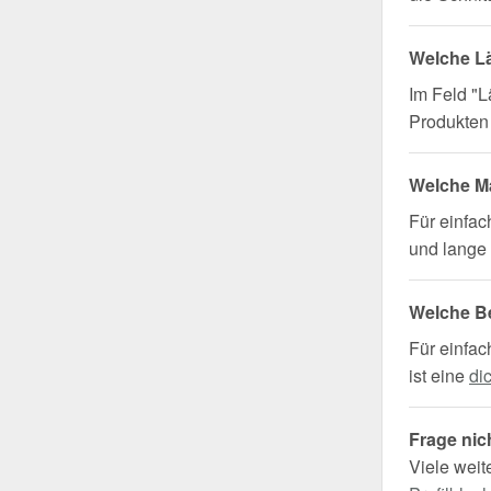
Welche L
Im Feld "L
Produkten 
Welche Ma
Für einfa
und lange 
Welche B
Für einfac
ist eine
di
Frage nic
Viele weit