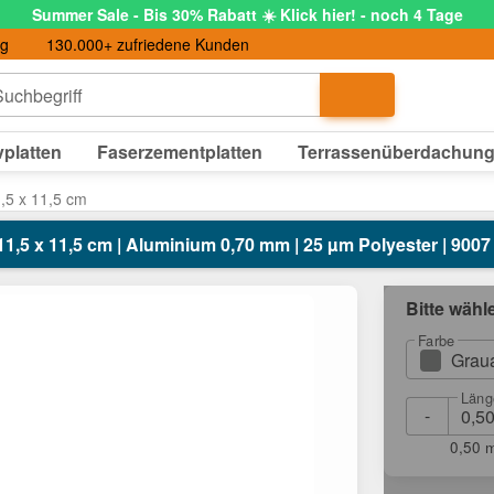
Summer Sale - Bis 30% Rabatt ☀️ Klick hier! - noch 4 Tage
ng
130.000+ zufriedene Kunden
uchbegriff
platten
Faserzementplatten
Terrassenüberdachun
,5 x 11,5 cm
11,5 x 11,5 cm | Aluminium 0,70 mm | 25 µm Polyester | 900
Bitte wähl
Farbe
Grau
Läng
-
0,50 m