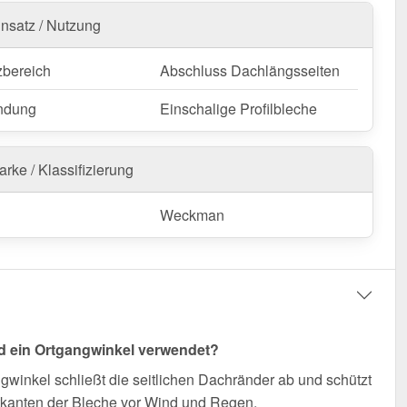
Ort Anpassungen nötig sind, kann das Kantteil mühelos
insatz / Nutzung
en gekürzt werden.
zbereich
Abschluss Dachlängsseiten
gangwinkel | 11,5 x 11,5 cm bestellen – Passgenau für
t & schnell geliefert!
ndung
Einschalige Profilbleche
 wetterfest, individuell auf Maß – bestellen Sie jetzt und
n Sie von schneller Lieferung!
rke / Klassifizierung
nfertigung vom Widerruf ausgeschlossen
Weckman
d ein Ortgangwinkel verwendet?
gwinkel schließt die seitlichen Dachränder ab und schützt
tkanten der Bleche vor Wind und Regen.