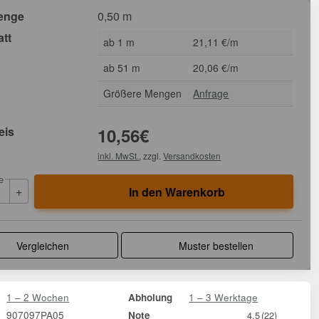
enge
0,50 m
att
ab 1 m
21,11 €/m
ab 51 m
20,06 €/m
Größere Mengen
Anfrage
eis
10,56
€
inkl. MwSt.
, zzgl.
Versandkosten
e
+
In den Warenkorb
Vergleichen
Muster bestellen
1 – 2 Wochen
1 – 3 Werktage
Abholung
907097PA05
Note
4,5
(22)