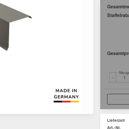
Gesamtm
Staffelrab
Gesamtpr
Meng
-
Lieferzeit
Art.-Nr.