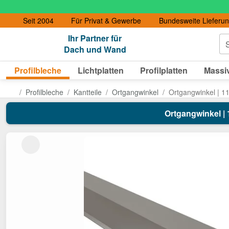
Seit 2004
Für Privat & Gewerbe
Bundesweite Lieferu
Ihr Partner für
S
Dach und Wand
Profilbleche
Lichtplatten
Profilplatten
Massiv
Profilbleche
Kantteile
Ortgangwinkel
Ortgangwinkel | 11
Ortgangwinkel | 