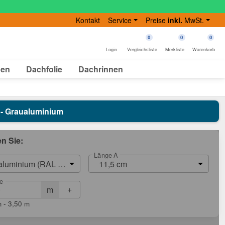
Kontakt
Service
Preise
inkl.
MwSt.
0
0
0
Login
Vergleichsliste
Merkliste
Warenkorb
gen
Dachfolie
Dachrinnen
7 - Graualuminium
en Sie:
Länge A
aluminium (RAL 9007)
11,5 cm
e
+
m
 - 3,50 m