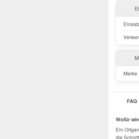
Falls vor 
E
durch Säg
Einsat
Jetzt Ort
Ihr Projek
Verwe
Langlebig,
profitiere
Ma
Wegen Sondera
Marke
FAQ
Wofür wir
Ein Ortgan
die Schnit