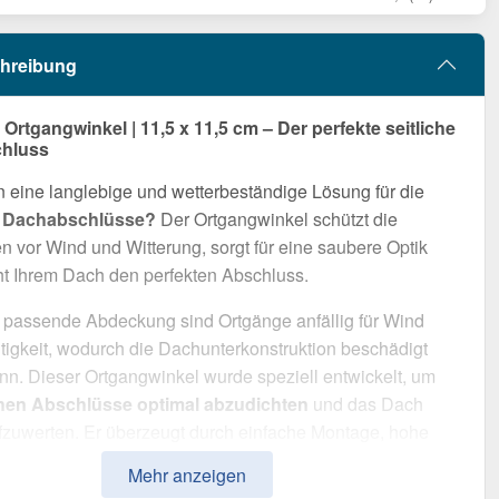
hreibung
rtgangwinkel | 11,5 x 11,5 cm – Der perfekte seitliche
hluss
 eine langlebige und wetterbeständige Lösung für die
n Dachabschlüsse?
Der Ortgangwinkel schützt die
 vor Wind und Witterung, sorgt für eine saubere Optik
ht Ihrem Dach den perfekten Abschluss.
 passende Abdeckung sind Ortgänge anfällig für Wind
igkeit, wodurch die Dachunterkonstruktion beschädigt
n. Dieser Ortgangwinkel wurde speziell entwickelt, um
chen Abschlüsse optimal abzudichten
und das Dach
fzuwerten. Er überzeugt durch einfache Montage, hohe
sfähigkeit und eine robuste Beschichtung.
Mehr anzeigen