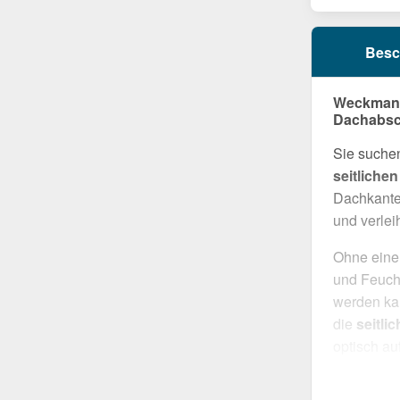
Besc
Weckman O
Dachabsc
Sie suchen
seitliche
Dachkanten
und verlei
Ohne eine
und Feucht
werden kan
die
seitli
optisch au
Widerstand