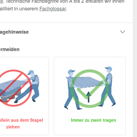
he
. Technische Fachbegriffe von A bis Z erklären wir Ihnen
illiert in unserem
Fachglossar
.
agehinweise
ermeiden
allein aus dem Stapel
Immer zu zweit tragen
ziehen