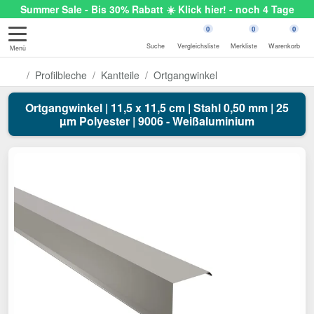
Summer Sale - Bis 30% Rabatt ☀️ Klick hier! - noch 4 Tage
0
0
0
Suche
Vergleichsliste
Merkliste
Warenkorb
Menü
Profilbleche
Kantteile
Ortgangwinkel
Ortgangwinkel | 11,5 x 11,5 cm | Stahl 0,50 mm | 25
µm Polyester | 9006 - Weißaluminium