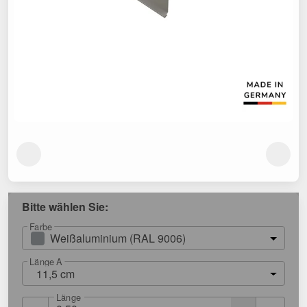
Bitte wählen Sie:
Farbe
Weißaluminium (RAL 9006)
Länge A
11,5 cm
Länge