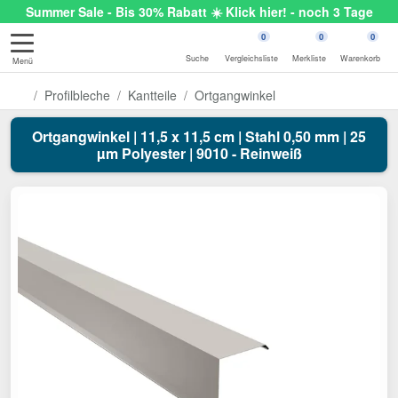
Summer Sale - Bis 30% Rabatt ☀️ Klick hier! - noch 3 Tage
0
0
0
Suche
Vergleichsliste
Merkliste
Warenkorb
Menü
Profilbleche
Kantteile
Ortgangwinkel
Ortgangwinkel | 11,5 x 11,5 cm | Stahl 0,50 mm | 25
µm Polyester | 9010 - Reinweiß