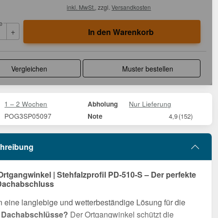
inkl. MwSt.
, zzgl.
Versandkosten
e
+
In den Warenkorb
Vergleichen
Muster bestellen
1 – 2 Wochen
Nur Lieferung
Abholung
POG3SP05097
Note
4,9
(152)
hreibung
Ortgangwinkel | Stehfalzprofil PD-510-S – Der perfekte
 Dachabschluss
 eine langlebige und wetterbeständige Lösung für die
n Dachabschlüsse?
Der Ortgangwinkel schützt die