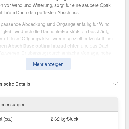
 vor Wind und Witterung, sorgt für eine saubere Optik
ht Ihrem Dach den perfekten Abschluss.
 passende Abdeckung sind Ortgänge anfällig für Wind
igkeit, wodurch die Dachunterkonstruktion beschädigt
n. Dieser Ortgangwinkel wurde speziell entwickelt, um
chen Abschlüsse optimal abzudichten
und das Dach
fzuwerten. Er überzeugt durch einfache Montage, hohe
sfähigkeit und eine robuste Beschichtung.
Mehr anzeigen
t aus
Stahl
mit einer
Materialstärke von 0,50 mm
, bietet
tteil hohe Stabilität. Die
Länge von 2,00 m
ermöglicht
nische Details
ache Anpassung an Ihr Dach. Dank der
25 µm Polyester
tung
in
Graualuminium (RAL 9007)
bleibt das Material
gegen Korrosion geschützt.
bmessungen
gangwinkel | Stehfalzprofil PD-510-S?
t (ca.)
2,62 kg/Stück
rtiges Stahl
– Widerstandsfähig mit 0,50 mm