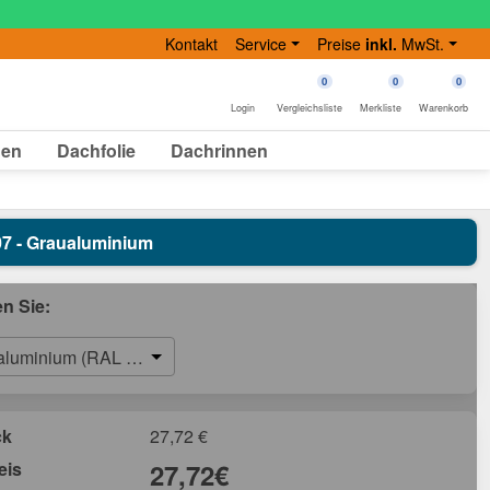
Kontakt
Service
Preise
inkl.
MwSt.
0
0
0
Login
Vergleichsliste
Merkliste
Warenkorb
gen
Dachfolie
Dachrinnen
007 - Graualuminium
en Sie:
aluminium (RAL 9007)
ck
27,72
€
eis
27,72
€