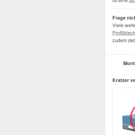
ist eine
di
Frage nic
Viele weit
Profilblec
zudem deta
Mont
Kratzer v