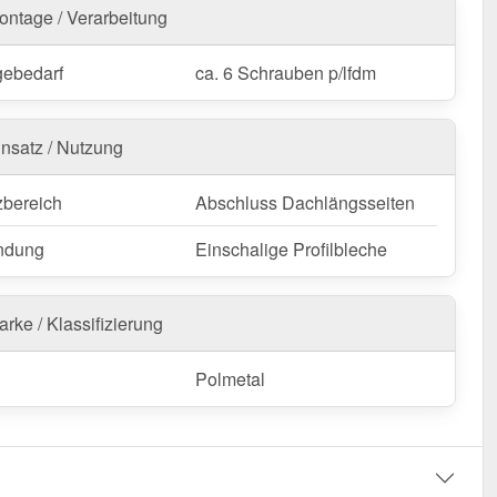
ontage / Verarbeitung
g:
Dieser Ortgangwinkel ist ausschließlich für das
l Stehfalzblech PD-510-S.
ebedarf
ca. 6 Schrauben p/lfdm
nfertigung vom Widerruf ausgeschlossen
insatz / Nutzung
zbereich
Abschluss Dachlängsseiten
ndung
Einschalige Profilbleche
rke / Klassifizierung
Polmetal