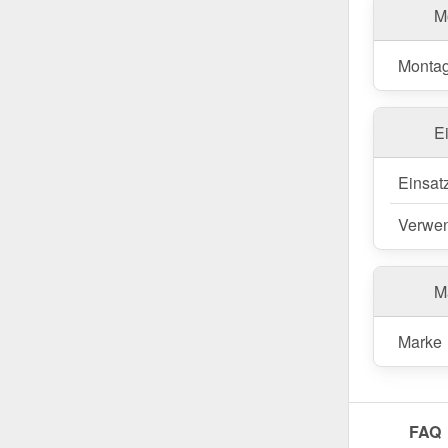
M
Achtun
Polmeta
Montag
Wegen Sondera
E
Einsat
Verwe
Ma
Marke
FAQ