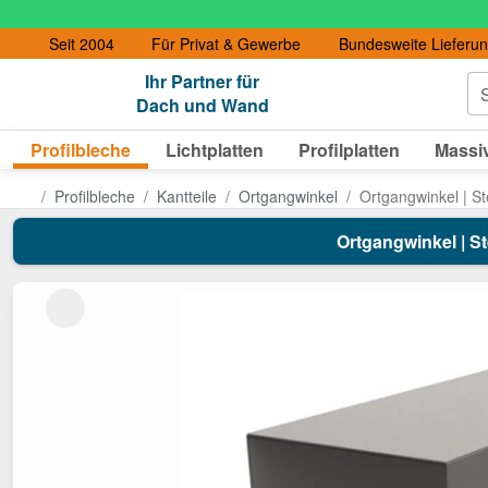
Seit 2004
Für Privat & Gewerbe
Bundesweite Lieferu
Ihr Partner für
S
Dach und Wand
Profilbleche
Lichtplatten
Profilplatten
Massiv
Profilbleche
Kantteile
Ortgangwinkel
Ortgangwinkel | St
Ortgangwinkel | St