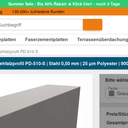
Summer Sale - Bis 30% Rabatt ☀️ Klick hier! - noch 3 Tage
ng
130.000+ zufriedene Kunden
uchbegriff
platten
Faserzementplatten
Terrassenüberdachun
ehfalzprofil PD-510-S
ehfalzprofil PD-510-S | Stahl 0,50 mm | 25 µm Polyester | 9
Bitte wähl
Farbe
Grau
Preis/Stü
Gesamtpr