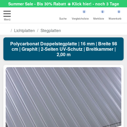
Summer Sale - Bis 30% Rabatt ☀️ Klick hier! - noch 3 Tage
0
0
0
Suche
Vergleichsliste
Merkliste
Warenkorb
Menü
Lichtplatten
Stegplatten
Polycarbonat Doppelstegplatte | 16 mm | Breite 98
cm | Graphit | 2-Seiten UV-Schutz | Breitkammer |
2,00 m