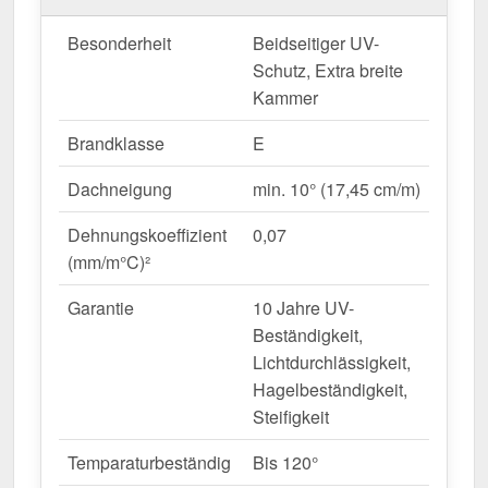
Beständigkeit.
Besonderheit
Beidseitiger UV-
Schutz, Extra breite
Ideal für folgende Anwendungen:
Kammer
Carports, Terrassen & Vordächer
–
Brandklasse
E
Lichtdurchlässige & isolierende Bedachungen.
Wintergärten & Gewächshäuser
– Optimale
Dachneigung
min. 10° (17,45 cm/m)
Lichtstreuung & Wärmedämmung.
Sanierungen & Neubauten
– Moderne &
Dehnungskoeffizient
0,07
langlebige Bedachungslösung.
(mm/m°C)²
Gewerbehallen & Lagerflächen
– Helle
Garantie
10 Jahre UV-
Innenräume ohne zusätzlichen
Beständigkeit,
Energieverbrauch.
Lichtdurchlässigkeit,
Landwirtschaftliche Gebäude
–
Hagelbeständigkeit,
Witterungsbeständige Lösung für Ställe &
Steifigkeit
Maschinenhallen.
Temparaturbeständig
Bis 120°