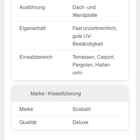
Wegen Sonderanfertigung vom Widerruf ausgeschlossen
Ausführung
Dach- und
Wandplatte
Eigenschaft
Fast unzerbrechlich,
gute UV-
Beständigkeit
Einsatzbereich
Terrassen, Carport,
Pergolen, Hallen
uvm.
Marke / Klassifizierung
Marke
Scobalit
Qualität
Deluxe