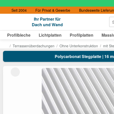
Seit 2004
Für Privat & Gewerbe
Bundesweite Lieferu
Ihr Partner für
S
Dach und Wand
Profilbleche
Lichtplatten
Profilplatten
Massiv
Terrassenüberdachungen
Ohne Unterkonstruktion
mit St
Polycarbonat Stegplatte | 16 mm 