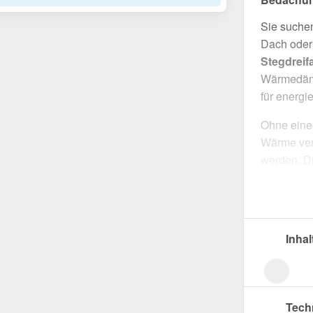
Sie suchen
Dach oder 
Stegdreif
Wärmedämm
für energi
Ohne eine 
Wärme verl
werden. Di
robuste u
wärmedä
einfache 
beständige
Inhal
Hergestell
sorgt es f
ermöglicht
Tech
sorgt für 