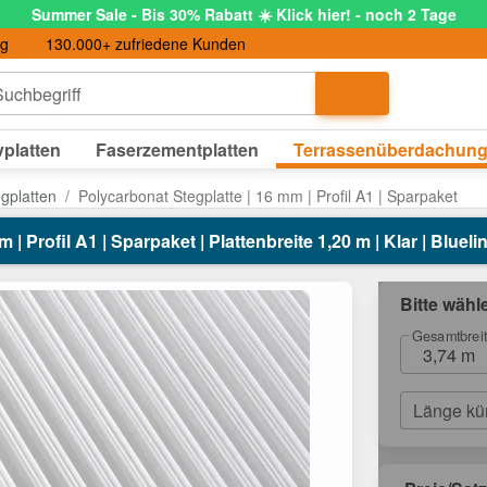
Summer Sale - Bis 30% Rabatt ☀️ Klick hier! - noch 2 Tage
ng
130.000+ zufriedene Kunden
uchbegriff
platten
Faserzementplatten
Terrassenüberdachun
egplatten
Polycarbonat Stegplatte | 16 mm | Profil A1 | Sparpaket
| Profil A1 | Sparpaket | Plattenbreite 1,20 m | Klar | Blueli
Bitte wähl
Gesamtbrei
3,74 m
Länge kü