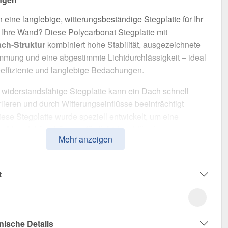
 eine langlebige, witterungsbeständige Stegplatte für Ihr
Ihre Wand? Diese Polycarbonat Stegplatte mit
ach-Struktur
kombiniert hohe Stabilität, ausgezeichnete
ung und eine abgestimmte Lichtdurchlässigkeit – ideal
eeffiziente und langlebige Bedachungen.
widerstandsfähige Stegplatte kann ein Dach schnell
ieren und durch Witterungseinflüsse beeinträchtigt
ese Stegplatte wurde speziell entwickelt, um eine
nd langlebige Lösung für lichtdurchlässige,
Mehr anzeigen
mmende Überdachungen
zu bieten. Sie überzeugt durch
Handhabung, hohe Widerstandsfähigkeit und eine UV-
 Oberfläche.
t
t aus
Polycarbonat
mit einer
Materialstärke von 16 mm
,
ür eine robuste Dachlösung. Die
Plattenbreite von 1,20 m
 eine schnelle und effiziente Verlegung. Die
Klar
Variante
nische Details
optimale Lichtverhältnisse und passt sich harmonisch an