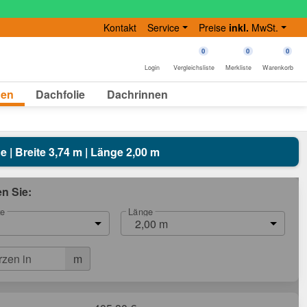
Kontakt
Service
Preise
inkl.
MwSt.
0
0
0
Login
Vergleichsliste
Merkliste
Warenkorb
gen
Dachfolie
Dachrinnen
ne | Breite 3,74 m | Länge 2,00 m
en Sie:
te
Länge
2,00 m
m
rzen in