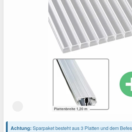
Plattenbreite 1,20 m
Achtung:
Sparpaket besteht aus 3 Platten und dem Befes