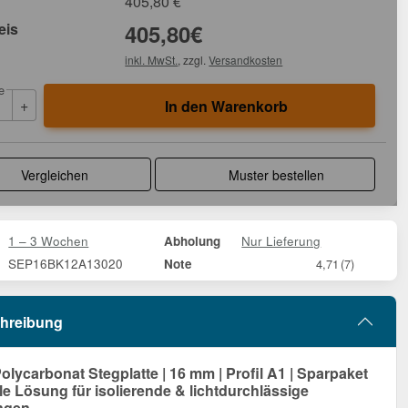
405,80
€
eis
405,80
€
inkl. MwSt.
, zzgl.
Versandkosten
e
+
In den Warenkorb
Vergleichen
Muster bestellen
1 – 3 Wochen
Nur Lieferung
Abholung
SEP16BK12A13020
Note
4,71
(7)
hreibung
olycarbonat Stegplatte | 16 mm | Profil A1 | Sparpaket
ale Lösung für isolierende & lichtdurchlässige
ngen