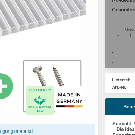
Preis/Satz
Gesamtpr
Meng
-
Lieferzeit
Art.-Nr.
Besc
Scobalit P
– Die ide
tigungsmaterial
Bedachu