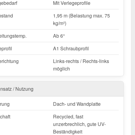
ebedarf
Mit Verlegeprofile
 wetterfest, individuell auf Maß – bestellen Sie jetzt und
n Sie von schneller Lieferung!
bstand
1,95 m (Belastung max. 75
kg/m²)
nfertigung vom Widerruf ausgeschlossen
eitungstemp.
Ab 6°
profil
A1 Schraubprofil
erichtung
Links-rechts / Rechts-links
möglich
insatz / Nutzung
rung
Dach- und Wandplatte
chaft
Recycled, fast
unzerbrechlich, gute UV-
Beständigkeit