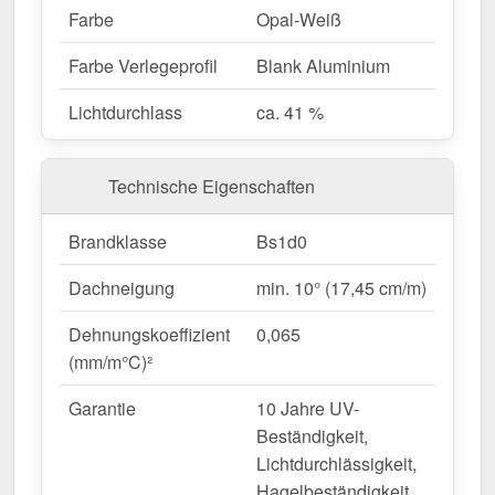
& Stabilität.
Farbe
Opal-Weiß
Struktur
– Stegfünffach-X, optisch ansprechend
& funktional.
Farbe Verlegeprofil
Blank Aluminium
Lichtdurchlässigkeit
– Lässt ca. 41 %
Lichtdurchlass
ca. 41 %
natürliches Licht durch.
Witterungsbeständig
– Geschützt gegen UV-
Strahlen & Feuchtigkeit.
Technische Eigenschaften
Hitzebeständig
– Bis 120° temperaturbeständig.
Einfache Montage
– A1 Schraubprofil als
Brandklasse
Bs1d0
Schraubsystem.
Komplettset für eine sichere Installation
– Alle
Dachneigung
min. 10° (17,45 cm/m)
wichtigen Bauteile inklusive.
Garantie
– 10 Jahre für langfristige Qualität &
Dehnungskoeffizient
0,065
Beständigkeit.
(mm/m°C)²
Garantie
10 Jahre UV-
Ideal für folgende Anwendungen:
Beständigkeit,
Lichtdurchlässigkeit,
Carports, Terrassen & Vordächer
–
Hagelbeständigkeit,
Lichtdurchlässige & isolierende Bedachungen.