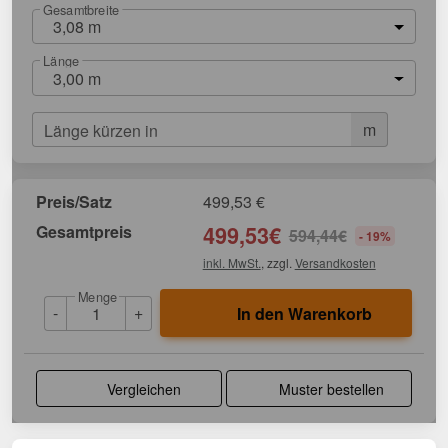
Gesamtbreite
3,08 m
Länge
3,00 m
m
Länge kürzen in
Preis/Satz
499,53
€
Gesamtpreis
499,53
€
594,44
€
- 19%
inkl. MwSt.
, zzgl.
Versandkosten
Menge
-
+
In den Warenkorb
Vergleichen
Muster bestellen