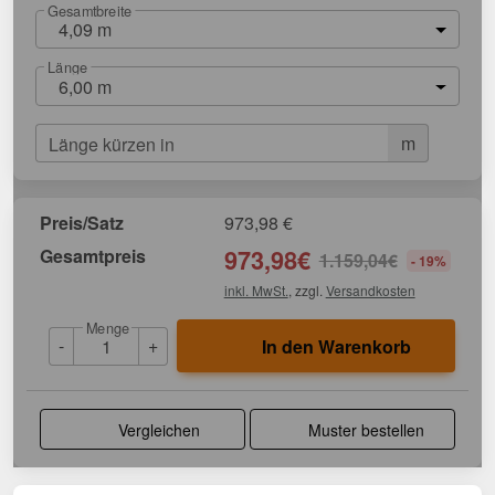
Gesamtbreite
4,09 m
Länge
6,00 m
m
Länge kürzen in
Preis/Satz
973,98
€
Gesamtpreis
973,98
€
1.159,04
€
- 19%
inkl. MwSt.
, zzgl.
Versandkosten
Menge
-
+
In den Warenkorb
Vergleichen
Muster bestellen