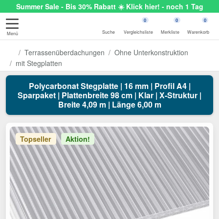
Summer Sale - Bis 30% Rabatt ☀️ Klick hier! - noch 1 Tag
0
0
0
Suche
Vergleichsliste
Merkliste
Warenkorb
Menü
Terrassenüberdachungen
Ohne Unterkonstruktion
mit Stegplatten
Polycarbonat Stegplatte | 16 mm | Profil A4 |
Sparpaket | Plattenbreite 98 cm | Klar | X-Struktur |
Breite 4,09 m | Länge 6,00 m
Topseller
Aktion!