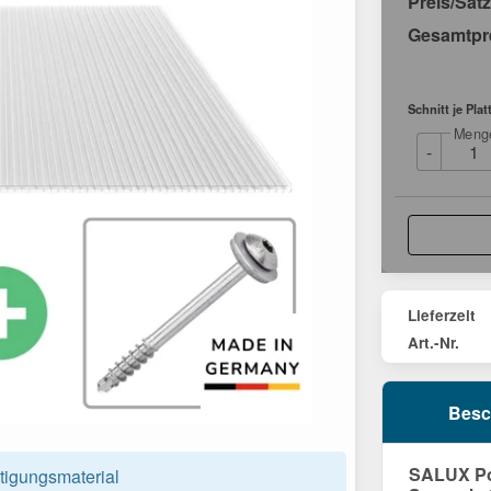
Preis/Satz
Gesamtpr
Schnitt je Plat
Meng
-
Lieferzeit
Art.-Nr.
Besc
SALUX Pol
tigungsmaterial