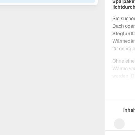
Sparpaket
lichtdur
Sie suchen
Dach oder 
Stegfünff
Wärmedämm
für energi
Ohne eine 
Wärme verl
werden. Di
robuste u
wärmedä
einfache 
beständige
Inhal
Hergestell
sorgt es f
ermöglicht