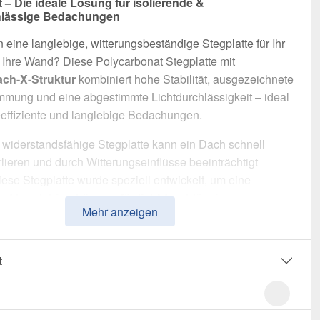
 – Die ideale Lösung für isolierende &
chlässige Bedachungen
 eine langlebige, witterungsbeständige Stegplatte für Ihr
Ihre Wand? Diese Polycarbonat Stegplatte mit
ach-X-Struktur
kombiniert hohe Stabilität, ausgezeichnete
ung und eine abgestimmte Lichtdurchlässigkeit – ideal
eeffiziente und langlebige Bedachungen.
widerstandsfähige Stegplatte kann ein Dach schnell
ieren und durch Witterungseinflüsse beeinträchtigt
ese Stegplatte wurde speziell entwickelt, um eine
nd langlebige Lösung für lichtdurchlässige,
Mehr anzeigen
mmende Überdachungen
zu bieten. Sie überzeugt durch
Handhabung, hohe Widerstandsfähigkeit und eine UV-
 Oberfläche.
t
t aus
Polycarbonat
mit einer
Materialstärke von 16 mm
,
ür eine robuste Dachlösung. Die
Plattenbreite von 1,20 m
 eine schnelle und effiziente Verlegung. Die
Klar
Variante