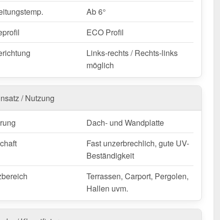
ycarbonat Stegplatte | 16 mm | Profil ECO | Sparpaket
eitungstemp.
Ab 6°
– Schnell geliefert & mit 10 Jahre Garantie!
 wetterfest, individuell auf Maß – bestellen Sie jetzt und
profil
ECO Profil
n Sie von schneller Lieferung!
erichtung
Links-rechts / Rechts-links
nfertigung vom Widerruf ausgeschlossen
möglich
insatz / Nutzung
rung
Dach- und Wandplatte
chaft
Fast unzerbrechlich, gute UV-
Beständigkeit
zbereich
Terrassen, Carport, Pergolen,
Hallen uvm.