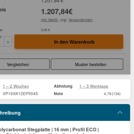
1.207,84
€
eis
1.207,84
€
inkl. MwSt.
, zzgl.
Versandkosten
te
3,45 €
e
+
In den Warenkorb
Vergleichen
Muster bestellen
1 – 2 Wochen
1 – 3 Werktage
Abholung
VP16XK12EP5045
Note
4,79
(134)
hreibung
ycarbonat Stegplatte | 16 mm | Profil ECO |