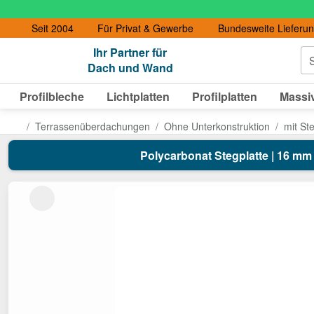
Seit 2004
Für Privat & Gewerbe
Bundesweite Lieferu
Ihr Partner für
S
Dach und Wand
Profilbleche
Lichtplatten
Profilplatten
Massiv
Terrassenüberdachungen
Ohne Unterkonstruktion
mit St
Polycarbonat Stegplatte | 16 mm | 