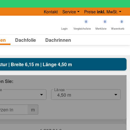
Kontakt
Service
Preise
inkl.
MwSt.
0
0
0
Login
Vergleichsliste
Merkliste
Warenkorb
gen
Dachfolie
Dachrinnen
ktur | Breite 6,15 m | Länge 4,50 m
en Sie:
te
Länge
4,50 m
m
rzen in