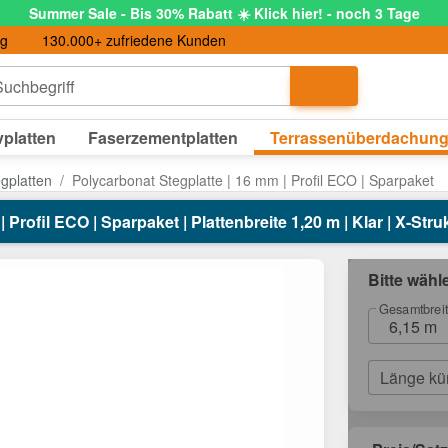
Summer Sale - Bis 30% Rabatt ☀️ Klick hier! - noch 3 Tage
ng
130.000+ zufriedene Kunden
uchbegriff
platten
Faserzementplatten
Terrassenüberdachun
egplatten
Polycarbonat Stegplatte | 16 mm | Profil ECO | Sparpaket
Profil ECO | Sparpaket | Plattenbreite 1,20 m | Klar | X-Stru
Bitte wähl
Gesamtbrei
6,15 m
Länge kü