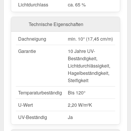
& Stabilität.
Lichtdurchlass
ca. 65 %
Struktur
– Stegfünffach-X, optisch ansprechend
& funktional.
Lichtdurchlässigkeit
– Lässt ca. 65 %
Technische Eigenschaften
natürliches Licht durch.
Witterungsbeständig
– Geschützt gegen UV-
Dachneigung
min. 10° (17,45 cm/m)
Strahlen & Feuchtigkeit.
Garantie
10 Jahre UV-
Hitzebeständig
– Bis 120° temperaturbeständig.
Beständigkeit,
Einfache Montage
– ECO Profil als
Lichtdurchlässigkeit,
Schraubsystem.
Hagelbeständigkeit,
Komplettset für eine sichere Installation
– Alle
Steifigkeit
wichtigen Bauteile inklusive.
Garantie
– 10 Jahre für langfristige Qualität &
Temparaturbeständig
Bis 120°
Beständigkeit.
U-Wert
2,20 W/m²K
Ideal für folgende Anwendungen:
UV-Beständig
Ja
Carports, Terrassen & Vordächer
–
Lichtdurchlässige & isolierende Bedachungen.