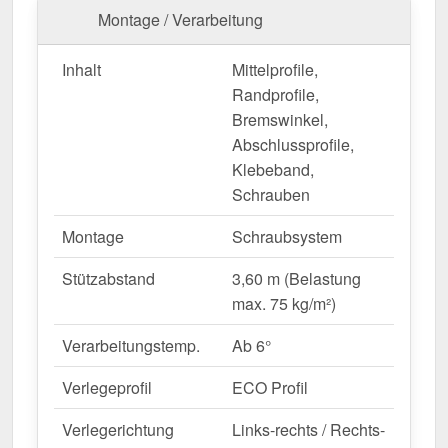
Montage / Verarbeitung
Wintergärten & Gewächshäuser
– Optimale
Lichtstreuung & Wärmedämmung.
Inhalt
Mittelprofile,
Sanierungen & Neubauten
– Moderne &
Randprofile,
langlebige Bedachungslösung.
Bremswinkel,
Gewerbehallen & Lagerflächen
– Helle
Abschlussprofile,
Innenräume ohne zusätzlichen
Klebeband,
Energieverbrauch.
Schrauben
Landwirtschaftliche Gebäude
–
Witterungsbeständige Lösung für Ställe &
Montage
Schraubsystem
Maschinenhallen.
Stützabstand
3,60 m (Belastung
max. 75 kg/m²)
Maßanfertigung & effiziente Verlegung
Ihre Polycarbonat Stegplatten aus dem Sparpaket
Verarbeitungstemp.
Ab 6°
werden
kostenlos auf Ihre gewünschte Länge
Verlegeprofil
ECO Profil
zugeschnitten
– für eine schnelle und passgenaue
Montage. Das Sparpaket deckt eine
Gesamtbreite
Verlegerichtung
Links-rechts / Rechts-
von 3,05 m
und eine
Gesamtlänge von 2,00 m
ab.