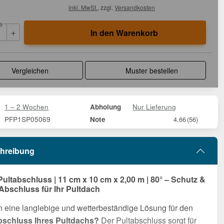
inkl. MwSt.
, zzgl.
Versandkosten
e
+
In den Warenkorb
Vergleichen
Muster bestellen
1 – 2 Wochen
Nur Lieferung
Abholung
PFP1SP05069
Note
4,66
(56)
hreibung
Pultabschluss | 11 cm x 10 cm x 2,00 m | 80° – Schutz &
 Abschluss für Ihr Pultdach
 eine langlebige und wetterbeständige Lösung für den
schluss Ihres Pultdachs?
Der Pultabschluss sorgt für