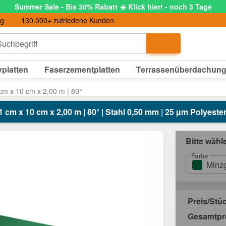
Summer Sale - Bis 30% Rabatt ☀️ Klick hier! - noch 3 Tage
ng
130.000+ zufriedene Kunden
uchbegriff
platten
Faserzementplatten
Terrassenüberdachun
 cm x 10 cm x 2,00 m | 80°
1 cm x 10 cm x 2,00 m | 80° | Stahl 0,50 mm | 25 µm Polyester
Bitte wähl
Farbe
Minz
Preis/Stü
Gesamtpr