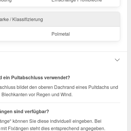
n Sie von schneller Lieferung!
nfertigung vom Widerruf ausgeschlossen
rke / Klassifizierung
Polmetal
d ein Pultabschluss verwendet?
schluss bildet den oberen Dachrand eines Pultdachs und
ie Blechkanten vor Regen und Wind.
ängen sind verfügbar?
änge" können Sie diese individuell eingeben. Bei
mit Fixlängen steht dies entsprechend angegeben.