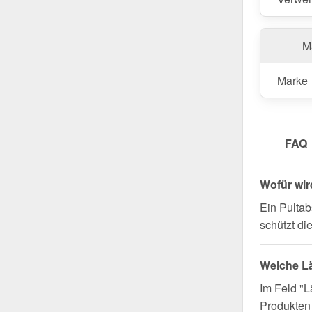
profitiere
Wegen Sondera
Ma
Marke
FAQ
Wofür wir
Ein Pultab
schützt d
Welche L
Im Feld "L
Produkten 