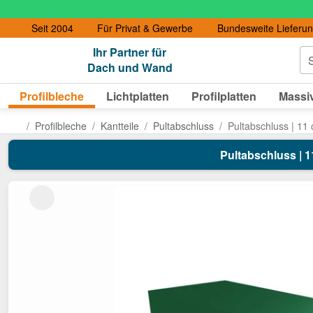
Seit 2004
Für Privat & Gewerbe
Bundesweite Lieferu
Ihr Partner für
S
Dach und Wand
Profilbleche
Lichtplatten
Profilplatten
Massiv
Profilbleche
Kantteile
Pultabschluss
Pultabschluss | 11
Pultabschluss | 1