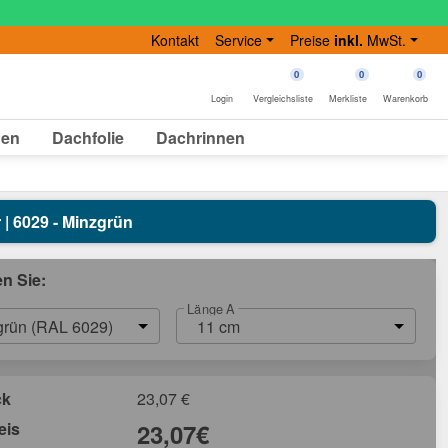
Kontakt
Service
Preise
inkl.
MwSt.
0
0
0
Login
Vergleichsliste
Merkliste
Warenkorb
gen
Dachfolie
Dachrinnen
 | 6029 - Minzgrün
en Sie:
Länge A
grün (RAL 6029)
11 cm
ck
23,07
€
eis
23,07
€