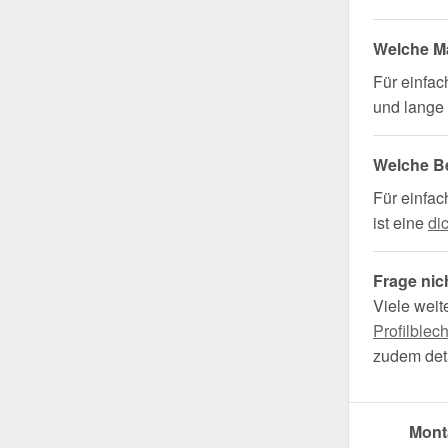
Welche Ma
Für einfa
und lange 
Welche B
Für einfac
ist eine
di
Frage nic
Viele weit
Profilblec
zudem deta
Mont