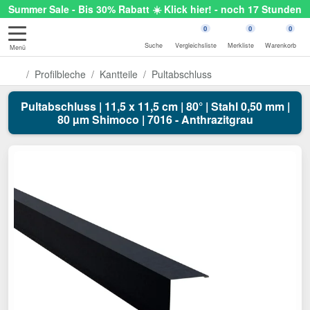
Summer Sale - Bis 30% Rabatt ☀️ Klick hier! - noch 17 Stunden
0
0
0
Suche
Vergleichsliste
Merkliste
Warenkorb
Menü
Profilbleche
Kantteile
Pultabschluss
Pultabschluss | 11,5 x 11,5 cm | 80° | Stahl 0,50 mm |
80 µm Shimoco | 7016 - Anthrazitgrau