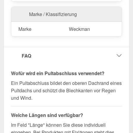
Jetzt Pultabschluss | 11,5 x 11,5 cm | 80°
Marke / Klassifizierung
bestellen – Passgenau für Ihr Projekt & schnell
geliefert!
Marke
Weckman
Langlebig, wetterfest, individuell auf Maß – bestellen
Sie jetzt und profitieren Sie von schneller Lieferung!
Wegen Sonderanfertigung vom Widerruf ausgeschlossen
FAQ
Wofür wird ein Pultabschluss verwendet?
Ein Pultabschluss bildet den oberen Dachrand eines
Pultdachs und schützt die Blechkanten vor Regen
und Wind.
Welche Längen sind verfügbar?
Im Feld "Länge" können Sie diese individuell
eingeben. Bei Produkten mit Fixlängen steht dies