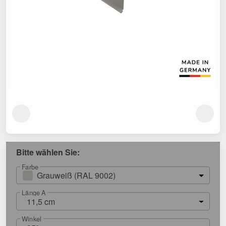
Bitte wählen Sie:
Farbe
Grauweiß (RAL 9002)
Länge A
11,5 cm
Winkel