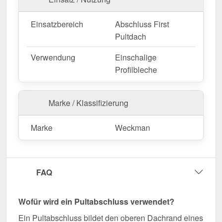
gewünschte Länge zugeschnitten
– für eine
schnelle und passgenaue Montage. Die
Länge
Einsatzbereich
Abschluss First
beträgt max. 3,50 m
, sodass Sie den Abschluss
Pultdach
optimal an Ihre Dachfläche anpassen können.
Verwendung
Einschalige
Falls vor Ort Anpassungen nötig sind, kann das
Profilbleche
Kantteil mühelos durch Sägen gekürzt werden.
Jetzt Pultabschluss | 11,5 x 11,5 cm | 85°
Marke / Klassifizierung
bestellen – Passgenau für Ihr Projekt & schnell
geliefert!
Marke
Weckman
Langlebig, wetterfest, individuell auf Maß – bestellen
Sie jetzt und profitieren Sie von schneller Lieferung!
Wegen Sonderanfertigung vom Widerruf ausgeschlossen
FAQ
Wofür wird ein Pultabschluss verwendet?
Ein Pultabschluss bildet den oberen Dachrand eines