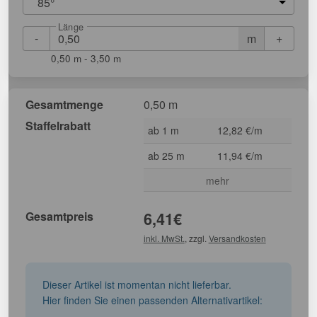
85°
Länge
-
+
m
0,50 m - 3,50 m
Gesamtmenge
0,50 m
Staffelrabatt
ab 1 m
12,82 €/m
ab 25 m
11,94 €/m
mehr
Gesamtpreis
6,41
€
inkl. MwSt.
, zzgl.
Versandkosten
Dieser Artikel ist momentan nicht lieferbar.
Hier finden Sie einen passenden Alternativartikel: