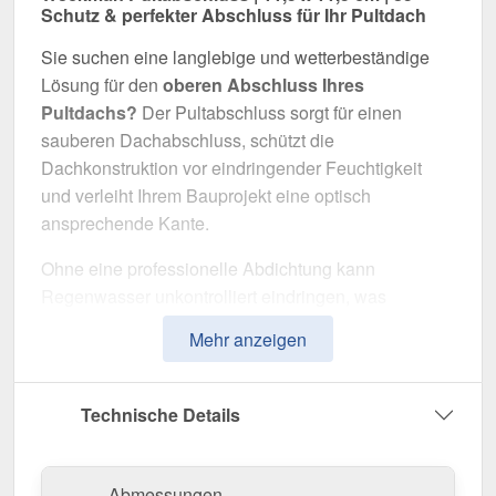
Schutz & perfekter Abschluss für Ihr Pultdach
Sie suchen eine langlebige und wetterbeständige
Lösung für den
oberen Abschluss Ihres
Pultdachs?
Der Pultabschluss sorgt für einen
sauberen Dachabschluss, schützt die
Dachkonstruktion vor eindringender Feuchtigkeit
und verleiht Ihrem Bauprojekt eine optisch
ansprechende Kante.
Ohne eine professionelle Abdichtung kann
Regenwasser unkontrolliert eindringen, was
langfristig die Dachkonstruktion und Fassade
Mehr anzeigen
beschädigt. Dieser Pultabschluss wurde speziell
entwickelt, um die
Dachkante langfristig
abzudichten und zu stabilisieren
. Er überzeugt
Technische Details
durch einfache Montage, hohe Widerstandsfähigkeit
und eine robuste Beschichtung.
Abmessungen