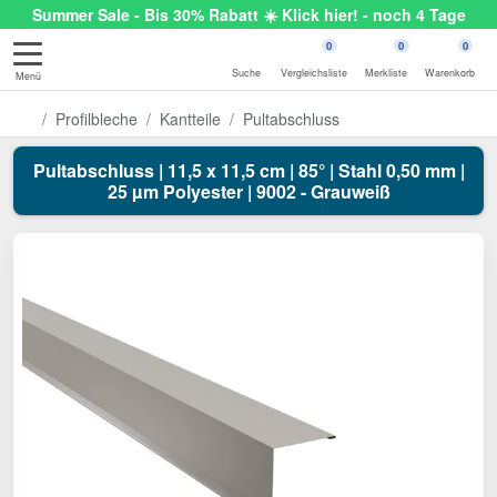
Summer Sale - Bis 30% Rabatt ☀️ Klick hier! - noch 4 Tage
0
0
0
Suche
Vergleichsliste
Merkliste
Warenkorb
Menü
Profilbleche
Kantteile
Pultabschluss
Pultabschluss | 11,5 x 11,5 cm | 85° | Stahl 0,50 mm |
25 µm Polyester | 9002 - Grauweiß