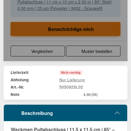
Pultabschluss | 11 cm x 10 cm x 2,00 m | 80° Stahl
0,50 mm | 25 µm Polyester | 9002 - Grauweiß
Benachrichtige mich
Vergleichen
Muster bestellen
Lieferzeit
Nicht vorrätig
Nur Lieferung
Abholung
505092SL02
Art.-Nr.
Note
4,66
(56)
Beschreibung
Weckman Pultabschluss | 11,5 x 11,5 cm | 85° –