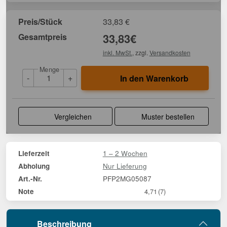
Preis/Stück
33,83
€
Gesamtpreis
33,83
€
inkl. MwSt.
, zzgl.
Versandkosten
Menge
-
+
In den Warenkorb
Vergleichen
Muster bestellen
1 – 2 Wochen
Lieferzeit
Nur Lieferung
Abholung
PFP2MG05087
Art.-Nr.
Note
4,71
(7)
Beschreibung