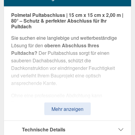
Polmetal Pultabschluss | 15 cm x 15 cm x 2,00 m |
80° – Schutz & perfekter Abschluss für Ihr
Pultdach
Sie suchen eine langlebige und wetterbeständige
Lösung für den
oberen Abschluss Ihres
Pultdachs?
Der Pultabschluss sorgt für einen
sauberen Dachabschluss, schützt die
Dachkonstruktion vor eindringender Feuchtigkeit
und verleiht Ihrem Bauprojekt eine optisch
ansprechende Kante.
Ohne eine professionelle Abdichtung kann
Regenwasser unkontrolliert eindringen, was
Mehr anzeigen
langfristig die Dachkonstruktion und Fassade
beschädigt. Dieser Pultabschluss wurde speziell
entwickelt, um die
Dachkante langfristig
Technische Details
abzudichten und zu stabilisieren
. Er überzeugt