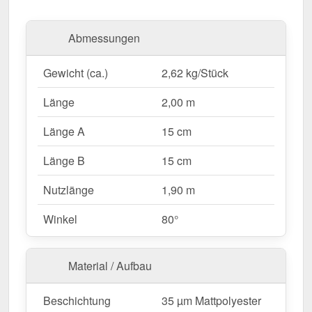
durch einfache Montage, hohe Widerstandsfähigkeit
und eine robuste Beschichtung.
Abmessungen
Hergestellt aus
Stahl
mit einer
Materialstärke von
Gewicht (ca.)
2,62 kg/Stück
0,50 mm
, bietet dieses Kantteil hohe Stabilität. Die
Länge von 2,00 m
ermöglicht eine einfache
Länge
2,00 m
Anpassung an Ihr Dach. Dank der
35 µm
Mattpolyester Beschichtung
in
Länge A
15 cm
Schokoladenbraun (RAL 8017)
bleibt das Material
Länge B
15 cm
dauerhaft gegen Korrosion geschützt.
Nutzlänge
1,90 m
Warum Pultabschluss | 15 cm x 15 cm x 2,00 m |
Winkel
80°
80°?
Hochwertiges Stahl
– Widerstandsfähig mit 0,50
mm Kernstärke.
Material / Aufbau
Optimaler Schutz
– Schützt die Dachkante
zuverlässig vor Witterungseinflüssen.
Beschichtung
35 µm Mattpolyester
Robuste Beschichtung
– 35 µm Mattpolyester