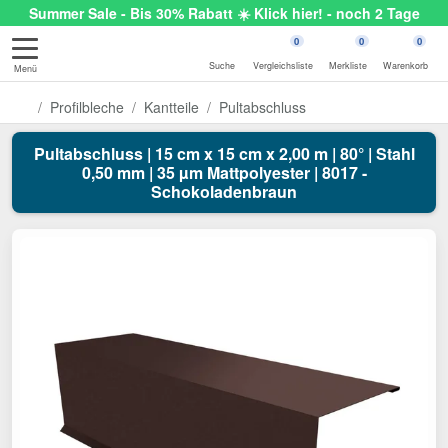
Summer Sale - Bis 30% Rabatt ☀️ Klick hier! - noch 2 Tage
0
0
0
Suche
Vergleichsliste
Merkliste
Warenkorb
Menü
Profilbleche
Kantteile
Pultabschluss
Pultabschluss | 15 cm x 15 cm x 2,00 m | 80° | Stahl
0,50 mm | 35 µm Mattpolyester | 8017 -
Schokoladenbraun