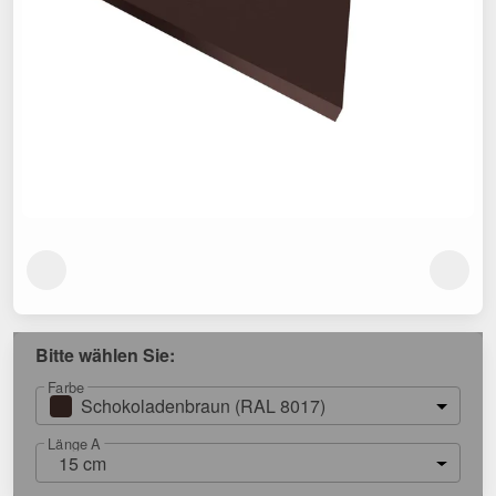
Bitte wählen Sie:
Farbe
Schokoladenbraun (RAL 8017)
Länge A
15 cm