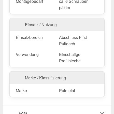
Montagebedarf
ca. 6 Schrauben
Witterungsbeständig gegen Wind & Regen.
p/lfdm
Maßanfertigung & effiziente Montage
Einsatz / Nutzung
Ihre Pultabschlüsse sind in
festen Längen
erhältlich
und werden nicht zugeschnitten. Die
Länge beträgt
Einsatzbereich
Abschluss First
2,00 m
, sodass Sie den Abschluss optimal an Ihre
Pultdach
Wandfläche anpassen können. Die
Länge beträgt
2,00 m
, sodass Sie den Abschluss optimal an Ihre
Verwendung
Einschalige
Dachfläche anpassen können.
Profilbleche
Falls vor Ort Anpassungen nötig sind, kann das
Kantteil mühelos durch Sägen gekürzt werden.
Marke / Klassifizierung
Jetzt Pultabschluss | 15 cm x 15 cm x 2,00 m | 80°
bestellen – Passgenau für Ihr Projekt & schnell
Marke
Polmetal
geliefert!
Langlebig, wetterfest, individuell auf Maß – bestellen
Sie jetzt und profitieren Sie von schneller Lieferung!
FAQ