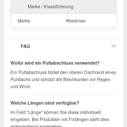
Marke / Klassifizierung
Jetzt Pultabschluss | 20 x 25 cm | 85° bestellen –
Passgenau für Ihr Projekt & schnell geliefert!
Marke
Weckman
Langlebig, wetterfest, individuell auf Maß – bestellen
Sie jetzt und profitieren Sie von schneller Lieferung!
Wegen Sonderanfertigung vom Widerruf ausgeschlossen
FAQ
Wofür wird ein Pultabschluss verwendet?
Ein Pultabschluss bildet den oberen Dachrand eines
Pultdachs und schützt die Blechkanten vor Regen
und Wind.
Welche Längen sind verfügbar?
Im Feld "Länge" können Sie diese individuell
eingeben. Bei Produkten mit Fixlängen steht dies
entsprechend angegeben.