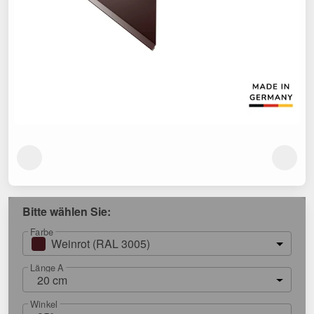
Bitte wählen Sie:
Farbe
Weinrot (RAL 3005)
Länge A
20 cm
Winkel