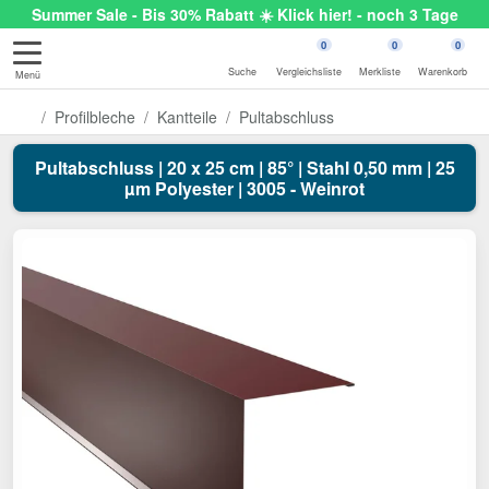
Summer Sale - Bis 30% Rabatt ☀️ Klick hier! - noch 3 Tage
0
0
0
Suche
Vergleichsliste
Merkliste
Warenkorb
Menü
Profilbleche
Kantteile
Pultabschluss
Pultabschluss | 20 x 25 cm | 85° | Stahl 0,50 mm | 25
µm Polyester | 3005 - Weinrot