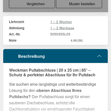
Vergleichen
Muster bestellen
1 – 2 Wochen
Lieferzeit
1 – 3 Werktage
Abholung
505035SL05
Art.-Nr.
Note
4,66
(56)
Beschreibung
Weckman Pultabschluss | 20 x 25 cm | 85° –
Schutz & perfekter Abschluss für Ihr Pultdach
Sie suchen eine langlebige und wetterbeständige
Lösung für den
oberen Abschluss Ihres
Pultdachs?
Der Pultabschluss sorgt für einen
sauberen Dachabschluss, schützt die
Dachkonstruktion vor eindringender Feuchtigkeit