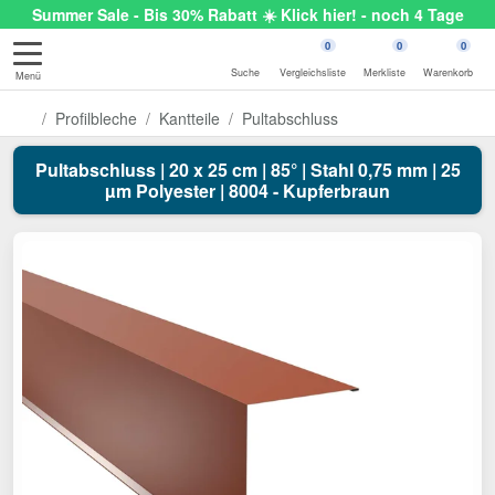
Summer Sale - Bis 30% Rabatt ☀️ Klick hier! - noch 4 Tage
0
0
0
Suche
Vergleichsliste
Merkliste
Warenkorb
Menü
Profilbleche
Kantteile
Pultabschluss
Pultabschluss | 20 x 25 cm | 85° | Stahl 0,75 mm | 25
µm Polyester | 8004 - Kupferbraun