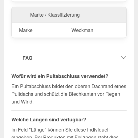
Jetzt Pultabschluss | 20 x 25 cm | 85° bestellen –
Marke / Klassifizierung
Passgenau für Ihr Projekt & schnell geliefert!
Langlebig, wetterfest, individuell auf Maß – bestellen
Marke
Weckman
Sie jetzt und profitieren Sie von schneller Lieferung!
Wegen Sonderanfertigung vom Widerruf ausgeschlossen
FAQ
Wofür wird ein Pultabschluss verwendet?
Ein Pultabschluss bildet den oberen Dachrand eines
Pultdachs und schützt die Blechkanten vor Regen
und Wind.
Welche Längen sind verfügbar?
Im Feld "Länge" können Sie diese individuell
eingeben. Bei Produkten mit Fixlängen steht dies