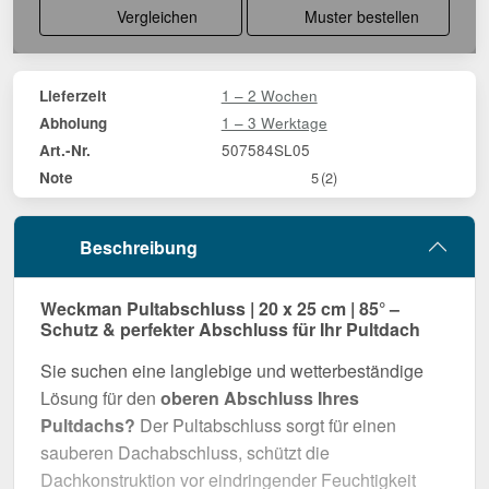
Vergleichen
Muster bestellen
1 – 2 Wochen
Lieferzeit
1 – 3 Werktage
Abholung
507584SL05
Art.-Nr.
Note
5
(2)
Beschreibung
Weckman Pultabschluss | 20 x 25 cm | 85° –
Schutz & perfekter Abschluss für Ihr Pultdach
Sie suchen eine langlebige und wetterbeständige
Lösung für den
oberen Abschluss Ihres
Pultdachs?
Der Pultabschluss sorgt für einen
sauberen Dachabschluss, schützt die
Dachkonstruktion vor eindringender Feuchtigkeit