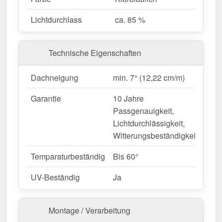
Beständigkeit.
Lichtdurchlass
ca. 85 %
Ideal für folgende Anwendungen:
Carports, Terrassen & Vordächer
– Helle,
Technische Eigenschaften
geschützte Überdachungen.
Gartenhäuser & Gewächshäuser
– Perfekte
Dachneigung
min. 7° (12,22 cm/m)
Lichtdurchlässigkeit für Pflanzen.
Garantie
10 Jahre
Sanierungen & Neubauten
– Moderne &
Passgenauigkeit,
langlebige Bedachungslösung.
Lichtdurchlässigkeit,
Gewerbehallen & Lagerflächen
– Helle
Witterungsbeständigkeit
Innenräume ohne zusätzlichen
Energieverbrauch.
Temparaturbeständig
Bis 60°
Landwirtschaftliche Gebäude
–
Witterungsbeständige Lösung für Ställe &
UV-Beständig
Ja
Maschinenhallen.
Montage / Verarbeitung
Passgenaue Verlegung