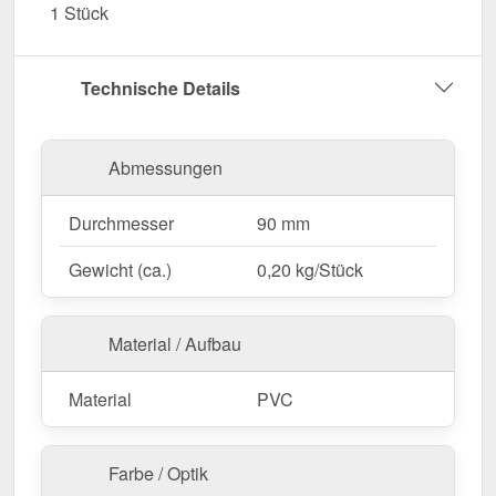
1 Stück
Sonneneinstrahlung, Feuchtigkeit & andere
Umwelteinflüsse.
Garantie
– 10 Jahre für langanhaltende Qualität
Technische Details
& Sicherheit.
Jetzt Sockelknie bestellen – Für eine sichere &
Abmessungen
geordnete Regenwasserableitung!
Durchmesser
90 mm
Gewicht (ca.)
0,20 kg/Stück
Material / Aufbau
Material
PVC
Farbe / Optik