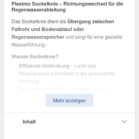
Plastmo Sockelknie – Richtungswechsel für die
Regenwasserableitung
Das Sockelknie dient als
Übergang zwischen
Fallrohr und Bodenablauf oder
Regenwasserspeicher
und sorgt für eine gezielte
Wasserführung.
Warum Sockelknie?
Effiziente Umlenkung
– Leitet das
Regenwasser kontrolliert in die gewünschte
Richtung.
Hochwertiges PVC
– Langlebig, stabil &
widerstandsfähig gegen Witterungseinflüsse.
Mehr anzeigen
Effiziente Wasserableitung
– Optimale
Dimension mit 90 mm Durchmesser.
Einfache Montage
– Passgenau für Plastmo
Inhalt
PVC Dachrinnen.
UV- & Witterungsbeständig
– Beständig gegen