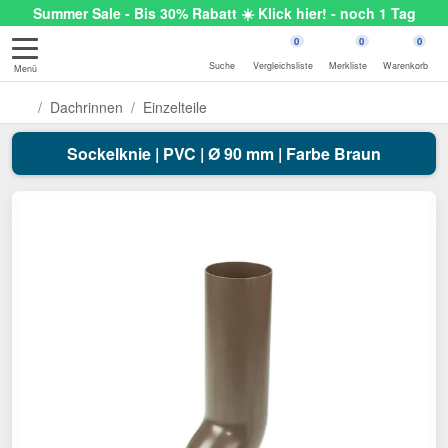
Summer Sale - Bis 30% Rabatt ☀️ Klick hier! - noch 1 Tag
0
0
0
Suche
Vergleichsliste
Merkliste
Warenkorb
Menü
Dachrinnen
Einzelteile
Sockelknie | PVC | Ø 90 mm | Farbe Braun