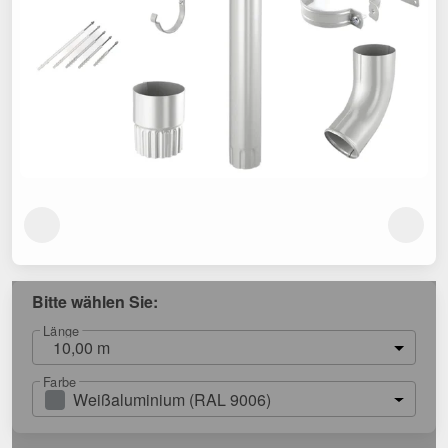
Bitte wählen Sie:
Länge
10,00 m
Farbe
Weißaluminium (RAL 9006)