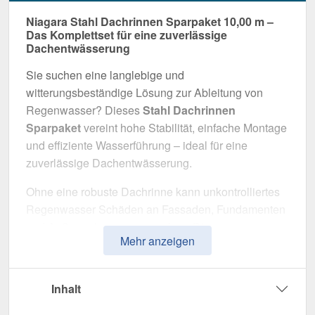
Niagara Stahl Dachrinnen Sparpaket 10,00 m –
Das Komplettset für eine zuverlässige
Dachentwässerung
Sie suchen eine langlebige und
witterungsbeständige Lösung zur Ableitung von
Regenwasser? Dieses
Stahl Dachrinnen
Sparpaket
vereint hohe Stabilität, einfache Montage
und effiziente Wasserführung – ideal für eine
zuverlässige Dachentwässerung.
Ohne eine robuste Dachrinne kann unkontrolliertes
Regenwasser Schäden an Fassaden, Fundamenten
und Außenanlagen verursachen. Dieses
Mehr anzeigen
Dachrinnensystem wurde speziell entwickelt, um
eine
sichere und langlebige
Entwässerungslösung
zu bieten. Es überzeugt
Inhalt
durch hohe Widerstandsfähigkeit, eine durchdachte
Konstruktion und eine einfache Installation.