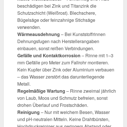
beschädigen bei Zink und Titanzink die
Schutzschicht (Weißrost). Blechschere,
Bügelsäge oder feinzahnige Stichsäge
verwenden.
Wärmeausdehnung
– Bei Kunststoffrinnen
Dehnungsfugen nach Herstellerangaben
einbauen, sonst reißen Verbindungen.
Gefälle und Kontaktkorrosion
– Rinne mit 1–3
mm Gefälle pro Meter zum Fallrohr montieren.
Kein Kupfer über Zink oder Aluminium verbauen
– das Wasser zerstört das darunterliegende
Metall.
Regelmäßige Wartung
– Rinne zweimal jährlich
von Laub, Moos und Schmutz befreien, sonst
drohen Überlauf und Frostschäden.
Reinigung
– Nur mit weichem Besen, Wasser
und pH-neutralen Mitteln. Keine Drahtbürsten,
Hochdruckreiniger aus geringem Abstand oder