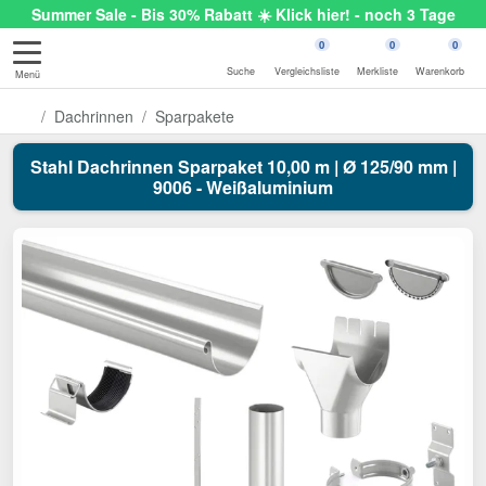
Summer Sale - Bis 30% Rabatt ☀️ Klick hier! - noch 3 Tage
0
0
0
Suche
Vergleichsliste
Merkliste
Warenkorb
Menü
Dachrinnen
Sparpakete
Stahl Dachrinnen Sparpaket 10,00 m | Ø 125/90 mm |
9006 - Weißaluminium