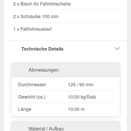
direkt mit der Montage beginnen.
2 x Blech für Fallrohrschelle
2 x Schraube 100 mm
Warum Stahl Dachrinnen Sparpaket 10,00 m?
1 x Fallrohrauslauf
Hochwertiges Stahl
– Langlebig, stabil &
widerstandsfähig gegen Witterungseinflüsse.
Effiziente Wasserableitung
– Optimale
Technische Details
Dimension mit 125 / 90 mm Durchmesser.
Einfache Montage
– Passgenau für 10,00 m
lange Dachrinnen.
Abmessungen
UV- & Korrosionsbeständig
– Witterungsfest
dank 50 µm Polyurethan.
Durchmesser
125 / 90 mm
Komplettset für eine sichere Installation
– Alle
wichtigen Bauteile inklusive.
Gewicht (ca.)
10,00 kg/Satz
Garantie
– 15 Jahre für langanhaltende Qualität
Länge
10,00 m
& Sicherheit.
Material / Aufbau
Ideal für folgende Anwendungen: