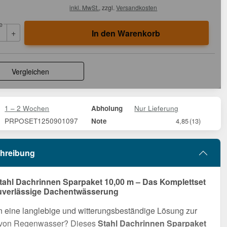
inkl. MwSt.
, zzgl.
Versandkosten
e
+
In den Warenkorb
Vergleichen
1 – 2 Wochen
Nur Lieferung
Abholung
PRPOSET1250901097
Note
4,85
(13)
hreibung
tahl Dachrinnen Sparpaket 10,00 m – Das Komplettset
zuverlässige Dachentwässerung
 eine langlebige und witterungsbeständige Lösung zur
 von Regenwasser? Dieses
Stahl Dachrinnen Sparpaket