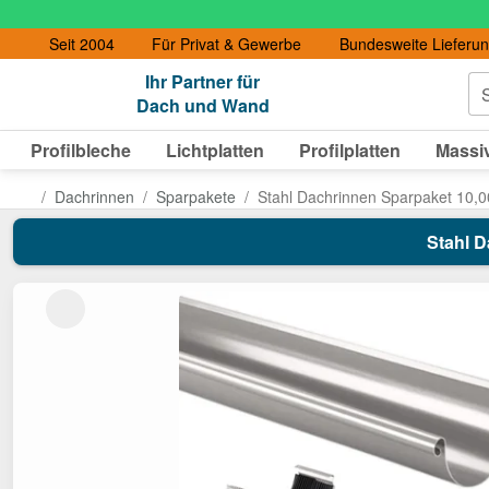
Seit 2004
Für Privat & Gewerbe
Bundesweite Lieferu
Ihr Partner für
S
Dach und Wand
Profilbleche
Lichtplatten
Profilplatten
Massiv
Dachrinnen
Sparpakete
Stahl Dachrinnen Sparpaket 10,
Stahl D