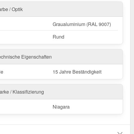
ntieren, optimal schützen – sichern Sie sich Ihr
-Set für eine langlebige und zuverlässige
rbe / Optik
rung!
Graualuminium (RAL 9007)
Rund
echnische Eigenschaften
ie
15 Jahre Beständigkeit
rke / Klassifizierung
Niagara