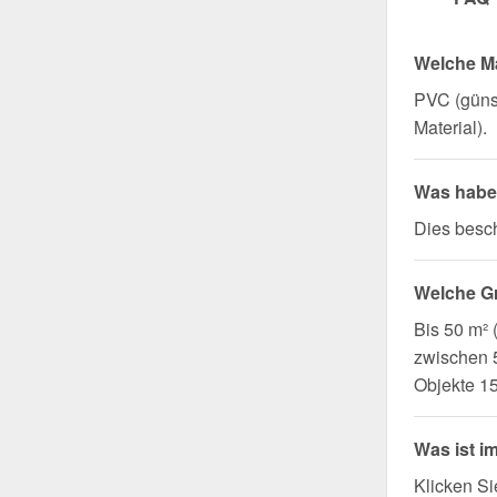
Welche Ma
PVC (günst
Material).
Was haben
Dies besch
Welche G
Bis 50 m²
zwischen 5
Objekte 1
Was ist i
Klicken Si