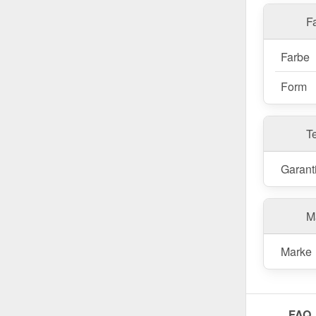
Einfach mo
Dachrinnen
Fa
Wasserfüh
Farbe
Form
T
Garant
Ma
Marke
FAQ