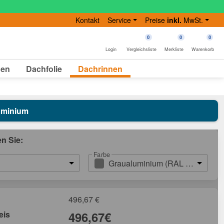
Kontakt
Service
Preise
inkl.
MwSt.
0
0
0
Login
Vergleichsliste
Merkliste
Warenkorb
gen
Dachfolie
Dachrinnen
luminium
en Sie:
Farbe
Graualuminium (RAL 9007)
496,67
€
eis
496,67
€