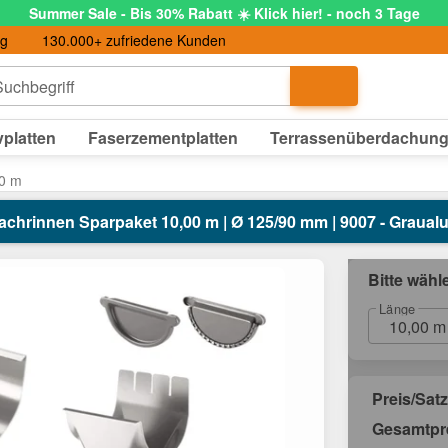
Summer Sale - Bis 30% Rabatt ☀️ Klick hier! - noch 3 Tage
ng
130.000+ zufriedene Kunden
uchbegriff
platten
Faserzementplatten
Terrassenüberdachun
00 m
achrinnen Sparpaket 10,00 m | Ø 125/90 mm | 9007 - Graua
Bitte wähl
Länge
10,00 m
Preis/Satz
Gesamtpr