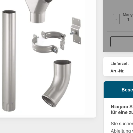
Meng
-
Lieferzeit
Art.-Nr.
Besc
Niagara S
für eine 
Sie suchen
Ableitung