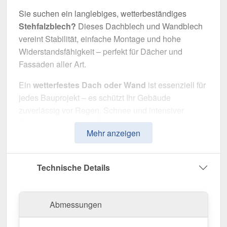
Sie suchen ein langlebiges, wetterbeständiges
Stehfalzblech?
Dieses Dachblech und Wandblech
vereint Stabilität, einfache Montage und hohe
Widerstandsfähigkeit – perfekt für Dächer und
Fassaden aller Art.
Ein
wetterfestes Dach oder Wand
ist essenziell für
jedes Bauprojekt – es schützt Ihr Gebäude
zuverlässig vor Regen, Schnee und intensiver
Sonneneinstrahlung. Dieses Dachblech und
Mehr anzeigen
Wandblech wurde speziell entwickelt, um eine
robuste und langlebige Dach- oder Wandlösung
zu bieten. Es überzeugt durch einfache Montage,
Technische Details
hohe Widerstandsfähigkeit und eine
widerstandsfähige Beschichtung.
Abmessungen
Hergestellt aus
Stahl
mit einer
Materialstärke von
0,50 mm
, sorgt es für eine robuste Dach- und