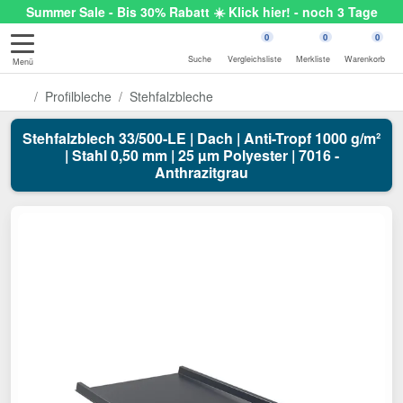
Summer Sale - Bis 30% Rabatt ☀️ Klick hier! - noch 3 Tage
0
0
0
Suche
Vergleichsliste
Merkliste
Warenkorb
Menü
Profilbleche
Stehfalzbleche
Stehfalzblech 33/500-LE | Dach | Anti-Tropf 1000 g/m²
| Stahl 0,50 mm | 25 µm Polyester | 7016 -
Anthrazitgrau