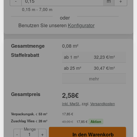
-
+
m
0,15 m - 7,00 m
oder
Benutzen Sie unseren
Konfigurator
Gesamtmenge
0,08 m²
Staffelrabatt
ab 1 m²
32,23 €/m²
ab 25 m²
30,47 €/m²
mehr
Gesamtpreis
2,58
€
inkl. MwSt.
, zzgl.
Versandkosten
Verpackungsk. < 53 m²
17,85 €
Zuschlag Vlies < 28 m²
49,99 €
17,85 €
Aktion
Menge
-
+
In den Warenkorb