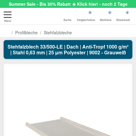
Summer Sale - Bis 30% Rabatt ☀️ Klick hier! - noch 2 Tage
0
0
0
Suche
Vergleichsliste
Merkliste
Warenkorb
Menü
Profilbleche
Stehfalzbleche
Stehfalzblech 33/500-LE | Dach | Anti-Tropf 1000 g/m²
| Stahl 0,63 mm | 25 µm Polyester | 9002 - Grauweiß