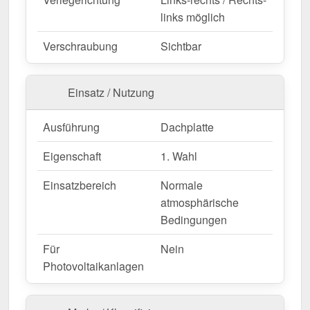
Jetzt Stehfalzblech 33/500-LE | Dach | Anti-Tropf
links möglich
1000 g/m² bestellen – Schnell geliefert & mit 10
Jahre Garantie!
Verschraubung
Sichtbar
Langlebig, wetterfest, individuell auf Maß – bestellen
Sie jetzt und profitieren Sie von schneller Lieferung!
Einsatz / Nutzung
Wegen Sonderanfertigung vom Widerruf ausgeschlossen
Ausführung
Dachplatte
Eigenschaft
1. Wahl
Einsatzbereich
Normale
atmosphärische
Bedingungen
Für
Nein
Photovoltaikanlagen