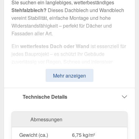
Sie suchen ein langlebiges, wetterbeständiges
Stehfalzblech?
Dieses Dachblech und Wandblech
vereint Stabilität, einfache Montage und hohe
Widerstandsfähigkeit – perfekt für Dächer und
Fassaden aller Art.
Ein
wetterfestes Dach oder Wand
ist essenziell für
jedes Bauprojekt – es schützt Ihr Gebäude
zuverlässig vor Regen, Schnee und intensiver
Sonneneinstrahlung. Dieses Dachblech und
Mehr anzeigen
Wandblech wurde speziell entwickelt, um eine
robuste und langlebige Dach- oder Wandlösung
zu bieten. Es überzeugt durch einfache Montage,
Technische Details
hohe Widerstandsfähigkeit und eine
widerstandsfähige Beschichtung.
Abmessungen
Hergestellt aus
Stahl
mit einer
Materialstärke von
0,63 mm
, sorgt es für eine robuste Dach- und
Gewicht (ca.)
6,75 kg/m²
Wandlösung. Die
Plattenbreite von 54,8 cm
und die