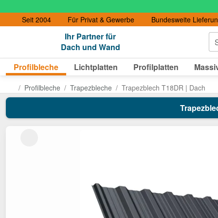
Seit 2004
Für Privat & Gewerbe
Bundesweite Lieferu
Ihr Partner für
S
Dach und Wand
Profilbleche
Lichtplatten
Profilplatten
Massiv
Profilbleche
Trapezbleche
Trapezblech T18DR | Dach
Trapezblec