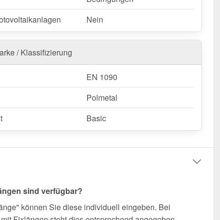
otovoltaikanlagen
Nein
rke / Klassifizierung
EN 1090
Polmetal
t
Basic
ängen sind verfügbar?
änge" können Sie diese individuell eingeben. Bei
mit Fixlängen steht dies entsprechend angegeben.