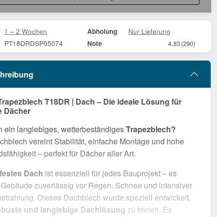
1 – 2 Wochen
Nur Lieferung
Abholung
PT18DRDSP05074
Note
4,83
(290)
hreibung
Trapezblech T18DR | Dach – Die ideale Lösung für
e Dächer
 ein langlebiges, wetterbeständiges
Trapezblech?
hblech vereint Stabilität, einfache Montage und hohe
sfähigkeit – perfekt für Dächer aller Art.
rfestes Dach
ist essenziell für jedes Bauprojekt – es
r Gebäude zuverlässig vor Regen, Schnee und intensiver
trahlung. Dieses Dachblech wurde speziell entwickelt,
obuste und langlebige Dachlösung
zu bieten. Es