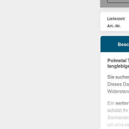
Lieferzeit
Art.-Nr.
Besc
Polmetal 
langlebig
Sie suchen
Dieses Dac
Widerstand
Ein
wette
schützt Ih
Sonneneins
um eine
r