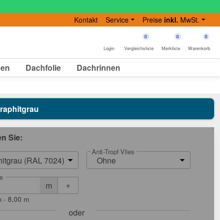
Kontakt
Service
Preise
inkl.
MwSt.
0
0
0
Login
Vergleichsliste
Merkliste
Warenkorb
gen
Dachfolie
Dachrinnen
Graphitgrau
en Sie:
Anti-Tropf Vlies
itgrau (RAL 7024)
Ohne
e
+
m
 - 8,00 m
oder