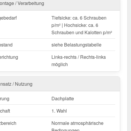
ontage / Verarbeitung
pezblech T18DR | Dach bestellen – Schnell geliefert &
re Garantie!
ebedarf
Tiefsicke: ca. 6 Schrauben
 wetterfest, individuell auf Maß – bestellen Sie jetzt und
p/m² | Hochsicke: ca. 6
n Sie von schneller Lieferung!
Schrauben und Kalotten p/m²
nfertigung vom Widerruf ausgeschlossen
bstand
siehe Belastungstabelle
erichtung
Links-rechts / Rechts-links
möglich
insatz / Nutzung
rung
Dachplatte
chaft
1. Wahl
zbereich
Normale atmosphärische
Bedingungen