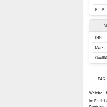
Für Ph
Ma
DIN
Marke
Qualitä
FAQ
Welche L
Im Feld "L
Produkten 