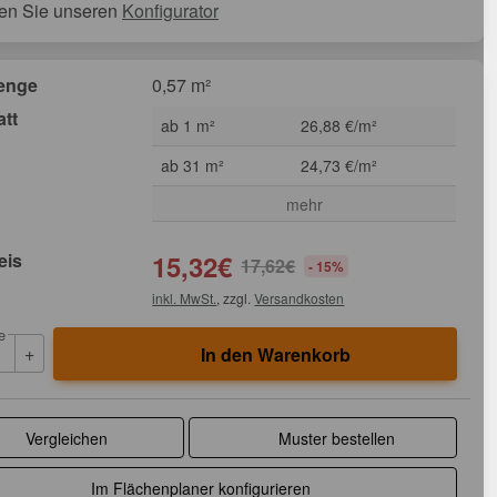
en Sie unseren
Konfigurator
enge
0,57 m²
att
ab 1 m²
26,88 €/m²
ab 31 m²
24,73 €/m²
mehr
eis
15,32
€
17,62
€
- 15%
inkl. MwSt.
, zzgl.
Versandkosten
e
+
In den Warenkorb
Vergleichen
Muster bestellen
Im Flächenplaner konfigurieren