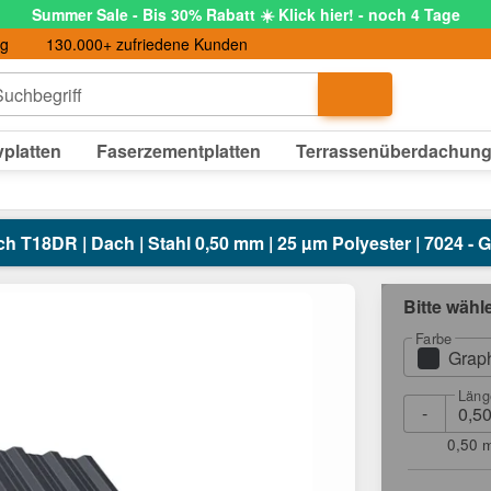
Summer Sale - Bis 30% Rabatt ☀️ Klick hier! - noch 4 Tage
ng
130.000+ zufriedene Kunden
uchbegriff
platten
Faserzementplatten
Terrassenüberdachun
h T18DR | Dach | Stahl 0,50 mm | 25 µm Polyester | 7024 - 
Bitte wähl
Farbe
Graph
Läng
-
0,50 m