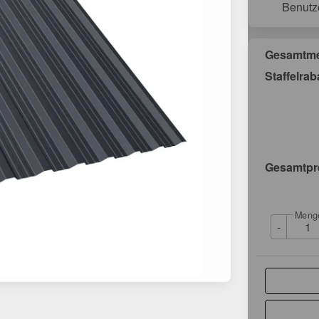
Benutz
Gesamtm
Staffelrab
Gesamtpr
Meng
-