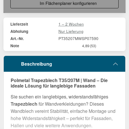
Im Flächenplaner konfigurieren
1 – 2 Wochen
Lieferzeit
Nur Lieferung
Abholung
PT35207MWSP07590
Art.-Nr.
Note
4,89
(53)
Beschreibung
Polmetal Trapezblech T35/207M | Wand – Die
ideale Lösung für langlebige Fassaden
Sie suchen ein langlebiges, widerstandsfähiges
Trapezblech
für Wandverkleidungen? Dieses
Wandblech vereint Stabilität, einfache Montage und
hohe Widerstandsfähigkeit – perfekt für Fassaden,
Hallen und viele weitere Anwendungen.