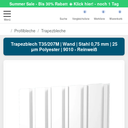
Summer Sale - Bis 30% Rabatt ☀️ Klick hier! - noch 1 Tag
0
0
0
Suche
Vergleichsliste
Merkliste
Warenkorb
Menü
Profilbleche
Trapezbleche
Trapezblech T35/207M | Wand | Stahl 0,75 mm | 25
µm Polyester | 9010 - Reinweiß