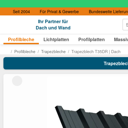
Seit 2004
Für Privat & Gewerbe
Bundesweite Lieferu
Ihr Partner für
S
Dach und Wand
Profilbleche
Lichtplatten
Profilplatten
Massiv
Profilbleche
Trapezbleche
Trapezblech T35DR | Dach
Trapezblech