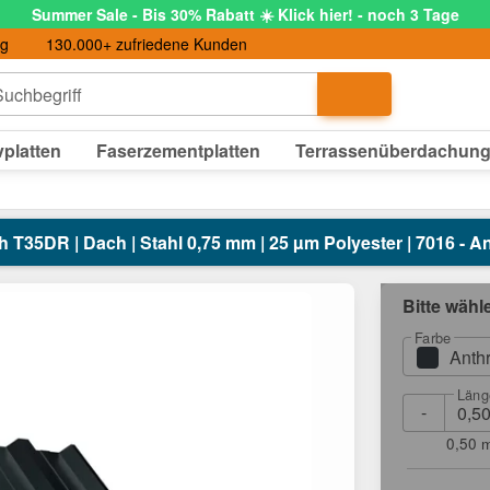
Summer Sale - Bis 30% Rabatt ☀️ Klick hier! - noch 3 Tage
ng
130.000+ zufriedene Kunden
uchbegriff
platten
Faserzementplatten
Terrassenüberdachun
 T35DR | Dach | Stahl 0,75 mm | 25 µm Polyester | 7016 - A
Bitte wähl
Farbe
Anth
Läng
-
0,50 