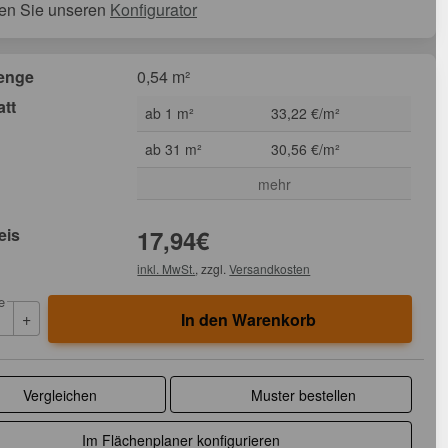
en Sie unseren
Konfigurator
enge
0,54 m²
att
ab 1 m²
33,22 €/m²
ab 31 m²
30,56 €/m²
mehr
eis
17,94
€
inkl. MwSt.
, zzgl.
Versandkosten
e
+
In den Warenkorb
Vergleichen
Muster bestellen
Im Flächenplaner konfigurieren