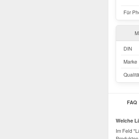
Für Ph
Ma
DIN
Marke
Qualitä
FAQ
Welche L
Im Feld "L
Produkten 