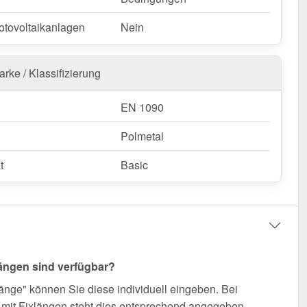
otovoltaikanlagen
Nein
rke / Klassifizierung
EN 1090
Polmetal
t
Basic
ängen sind verfügbar?
änge" können Sie diese individuell eingeben. Bei
mit Fixlängen steht dies entsprechend angegeben.