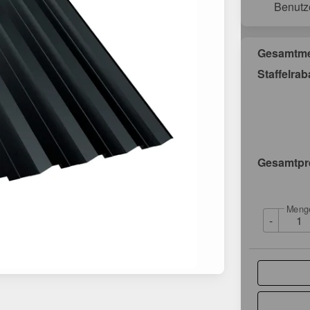
Benutz
Gesamtm
Staffelrab
Gesamtpr
Meng
-