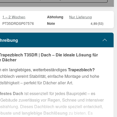
1 – 2 Wochen
Nur Lieferung
Abholung
PT35DRDSP07576
Note
4,89
(53)
hreibung
Trapezblech T35DR | Dach – Die ideale Lösung für
e Dächer
 ein langlebiges, wetterbeständiges
Trapezblech?
hblech vereint Stabilität, einfache Montage und hohe
sfähigkeit – perfekt für Dächer aller Art.
rfestes Dach
ist essenziell für jedes Bauprojekt – es
r Gebäude zuverlässig vor Regen, Schnee und intensiver
trahlung. Dieses Dachblech wurde speziell entwickelt,
obuste und langlebige Dachlösung
zu bieten. Es