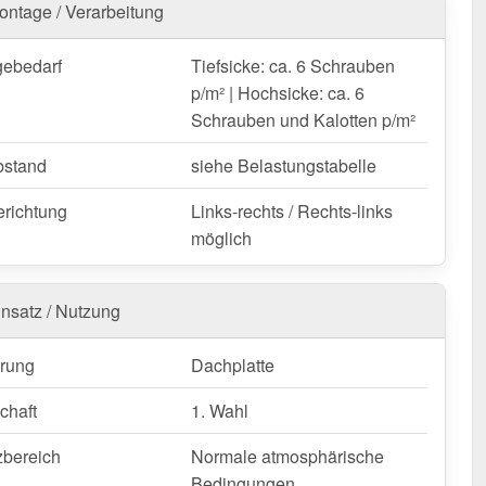
ontage / Verarbeitung
pezblech T35DR | Dach bestellen – Schnell geliefert &
re Garantie!
ebedarf
Tiefsicke: ca. 6 Schrauben
 wetterfest, individuell auf Maß – bestellen Sie jetzt und
p/m² | Hochsicke: ca. 6
n Sie von schneller Lieferung!
Schrauben und Kalotten p/m²
nfertigung vom Widerruf ausgeschlossen
bstand
siehe Belastungstabelle
erichtung
Links-rechts / Rechts-links
möglich
insatz / Nutzung
rung
Dachplatte
chaft
1. Wahl
zbereich
Normale atmosphärische
Bedingungen