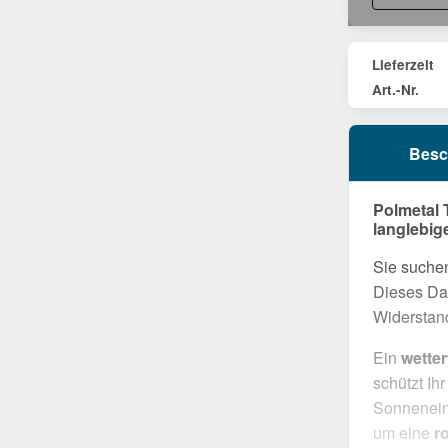
Lieferzeit
Art.-Nr.
Besc
Polmetal 
langlebig
Sie suchen
Dieses Dac
Widerstand
Ein
wette
schützt Ih
Sonneneins
um eine
r