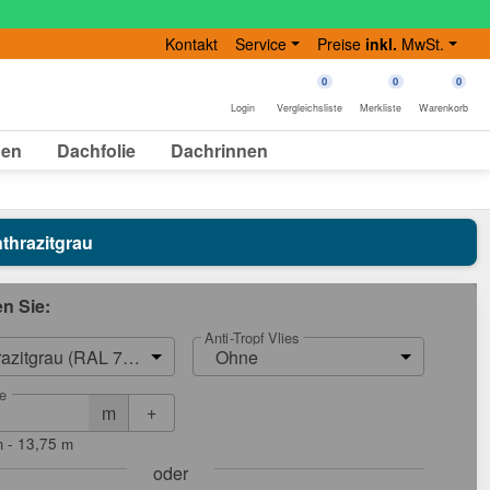
Kontakt
Service
Preise
inkl.
MwSt.
0
0
0
Login
Vergleichsliste
Merkliste
Warenkorb
gen
Dachfolie
Dachrinnen
nthrazitgrau
en Sie:
Anti-Tropf Vlies
razitgrau (RAL 7016)
Ohne
e
+
m
m - 13,75 m
oder