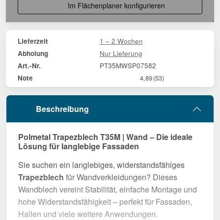
Im Flächenplaner konfigurieren
1 – 2 Wochen
Lieferzeit
Nur Lieferung
Abholung
PT35MWSP07582
Art.-Nr.
Note
4,89
(53)
Beschreibung
Polmetal Trapezblech T35M | Wand – Die ideale
Lösung für langlebige Fassaden
Sie suchen ein langlebiges, widerstandsfähiges
Trapezblech
für Wandverkleidungen? Dieses
Wandblech vereint Stabilität, einfache Montage und
hohe Widerstandsfähigkeit – perfekt für Fassaden,
Hallen und viele weitere Anwendungen.