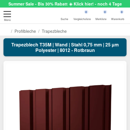
Summer Sale - Bis 30% Rabatt ☀️ Klick hier! - noch 4 Tage
0
0
0
Suche
Vergleichsliste
Merkliste
Warenkorb
Menü
Profilbleche
Trapezbleche
Trapezblech T35M | Wand | Stahl 0,75 mm | 25 µm
Polyester | 8012 - Rotbraun