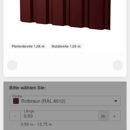
Plattenbreite 1,08 m
Nutzbreite 1,05 m
Bitte wählen Sie:
Farbe
Rotbraun (RAL 8012)
Länge
-
+
m
0,50 m - 13,75 m