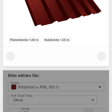
Plattenbreite 1,08 m
Nutzbreite 1,05 m
Bitte wählen Sie:
Farbe
Kirschrot (≈ RAL 3011)
Anti-Tropf Vlies
Ohne
Länge