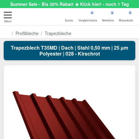
Summer Sale - Bis 30% Rabatt ☀️ Klick hier! - noch 1 Tag
0
0
0
Suche
Vergleichsliste
Merkliste
Warenkorb
Menü
Profilbleche
Trapezbleche
Trapezblech T35MD | Dach | Stahl 0,50 mm | 25 µm
Polyester | 028 - Kirschrot