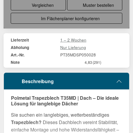
Vergleichen
Muster bestellen
Im Flächenplaner konfigurieren
1 – 2 Wochen
Lieferzeit
Nur Lieferung
Abholung
PT35MDSP050028
Art.-Nr.
Note
4,83
(291)
Beschreibung
Polmetal Trapezblech T35MD | Dach – Die ideale
Lösung für langlebige Dächer
Sie suchen ein langlebiges, wetterbeständiges
Trapezblech?
Dieses Dachblech vereint Stabilität,
einfache Montage und hohe Widerstandsfähigkeit –