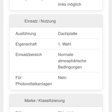
links möglich
Wegen Sonderanfertigung vom Widerruf ausgeschlossen
Einsatz / Nutzung
Ausführung
Dachplatte
Eigenschaft
1. Wahl
Einsatzbereich
Normale
atmosphärische
Bedingungen
Für
Nein
Photovoltaikanlagen
Marke / Klassifizierung