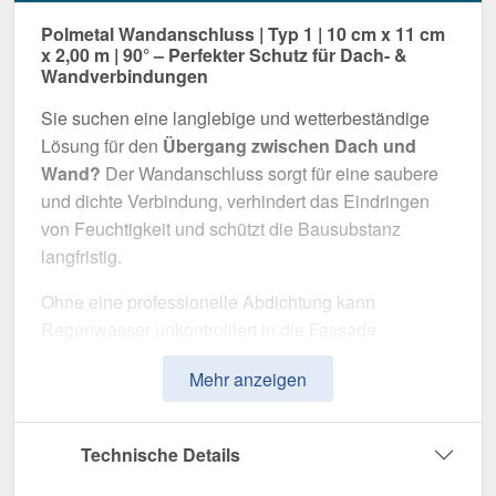
Polmetal Wandanschluss | Typ 1 | 10 cm x 11 cm
x 2,00 m | 90° – Perfekter Schutz für Dach- &
Wandverbindungen
Sie suchen eine langlebige und wetterbeständige
Lösung für den
Übergang zwischen Dach und
Wand?
Der Wandanschluss sorgt für eine saubere
und dichte Verbindung, verhindert das Eindringen
von Feuchtigkeit und schützt die Bausubstanz
langfristig.
Ohne eine professionelle Abdichtung kann
Regenwasser unkontrolliert in die Fassade
eindringen und langfristig Schäden verursachen.
Mehr anzeigen
Dieser Wandanschluss wurde speziell entwickelt,
um
Übergänge professionell abzudichten
und
optisch aufzuwerten. Er überzeugt durch einfache
Technische Details
Montage, hohe Widerstandsfähigkeit und eine
robuste Beschichtung.