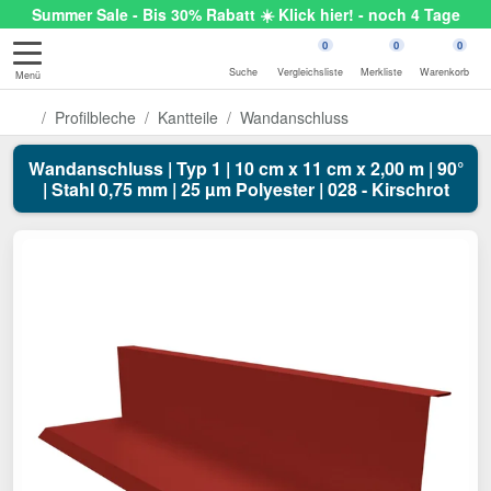
Summer Sale - Bis 30% Rabatt ☀️ Klick hier! - noch 4 Tage
0
0
0
Suche
Vergleichsliste
Merkliste
Warenkorb
Menü
Profilbleche
Kantteile
Wandanschluss
Wandanschluss | Typ 1 | 10 cm x 11 cm x 2,00 m | 90°
| Stahl 0,75 mm | 25 µm Polyester | 028 - Kirschrot