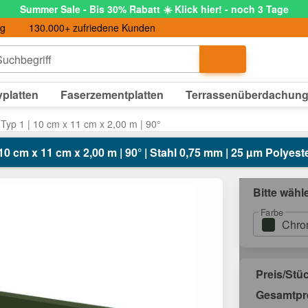
Summer Sale - Bis 30% Rabatt ☀️ Klick hier! - noch 3 Tage
ng
130.000+ zufriedene Kunden
uchbegriff
platten
Faserzementplatten
Terrassenüberdachun
Typ 1 | 10 cm x 11 cm x 2,00 m | 90°
0 cm x 11 cm x 2,00 m | 90° | Stahl 0,75 mm | 25 µm Polyes
Bitte wähl
Farbe
Chro
Preis/Stü
Gesamtpr