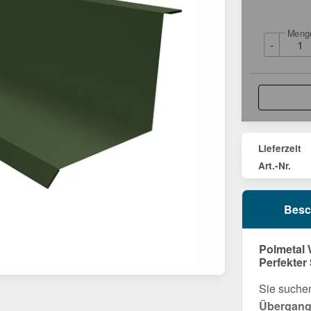
Meng
-
Lieferzeit
Art.-Nr.
Besc
Polmetal 
Perfekter
Sie suchen
Übergang