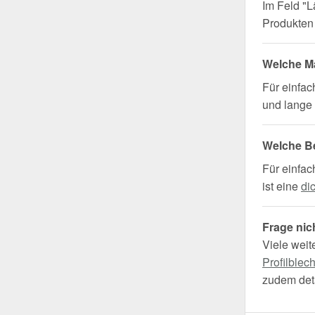
Im Feld "L
Produkten 
Welche Ma
Für einfa
und lange 
Welche B
Für einfac
ist eine
di
Frage nic
Viele weit
Profilblec
zudem deta