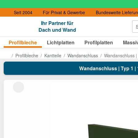
Seit 2004
Für Privat & Gewerbe
Bundesweite Lieferu
Ihr Partner für
S
Dach und Wand
Profilbleche
Lichtplatten
Profilplatten
Massiv
Profilbleche
Kantteile
Wandanschluss
Wandanschluss | 
Wandanschluss | Typ 1 | 1