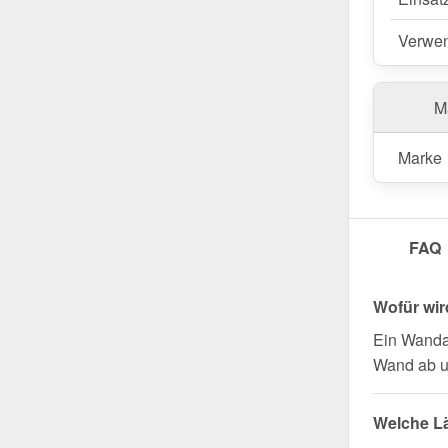
Wegen Sondera
Verwe
Ma
Marke
FAQ
Wofür wi
Ein Wanda
Wand ab u
Welche L