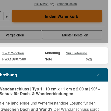
inkl. MwSt.
, zzgl.
Versandkosten
e
+
In den Warenkorb
Vergleichen
Muster bestellen
1 – 2 Wochen
Nur Lieferung
Abholung
PWA1SP07560
Note
5
(2)
hreibung
Wandanschluss | Typ 1 | 10 cm x 11 cm x 2,00 m | 90° –
 Schutz für Dach- & Wandverbindungen
 eine langlebige und wetterbeständige Lösung für den
 zwischen Dach und Wand?
Der Wandanschluss sorgt