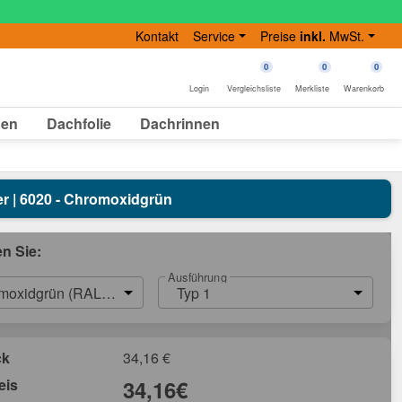
Kontakt
Service
Preise
inkl.
MwSt.
0
0
0
Login
Vergleichsliste
Merkliste
Warenkorb
gen
Dachfolie
Dachrinnen
ter | 6020 - Chromoxidgrün
en Sie:
Ausführung
moxidgrün (RAL 6020)
Typ 1
ck
34,16
€
eis
34,16
€